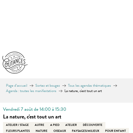
Aller
au
contenu
principal
Page d’accueil
Sortez et bougez
Tous les agendas thématiques
Agenda : toutes les manifestations
La nature, c'est tout un art
Vendredi 7 août de 14:00 à 15:30
La nature, c'est tout un art
ATELIER / STAGE
AUTRE
A PIED
ATELIER
DÉCOUVERTE
FLEURS PLANTES
NATURE
OISEAUX
PAYSAGES/MILIEUX
POUR ENFANT