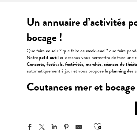
Un annuaire d’activités p
bocage !
Que faire
ce soir
? que faire
ce week-end
? que faire pen
Notre
petit outil
ci-dessous vous permettra de faire une 
Concerts
,
festivals
,
festivités
,
marchés
,
séances
de
théât
automatiquement à jour et vous propose le
planning des 
Coutances mer et bocage : v
Ajouter aux