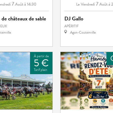
7
7
ndredi
Août
à 14:30
Vendredi
Août
à 
Le
 de châteaux de sable
DJ Gallo
JEUX
APÉRITIF
ainville
Agon-Coutainville
À partir de
5 €
Tarif plein