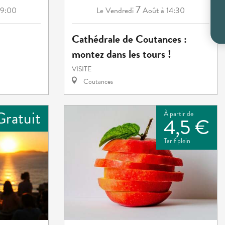
7
19:00
Vendredi
Août
à 14:30
Le
Cathédrale de Coutances :
montez dans les tours !
VISITE
Coutances
Gratuit
À partir de
4,5 €
Tarif plein