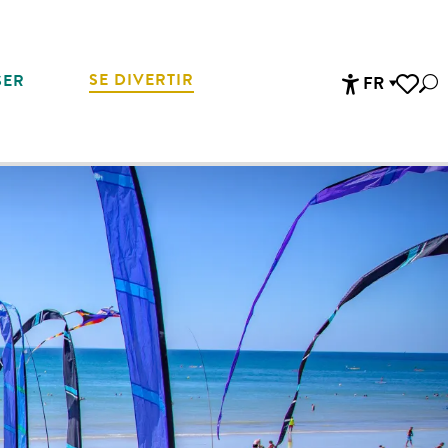
SE DIVERTIR
SER
FR
Rec
Accessibi
Voir les 