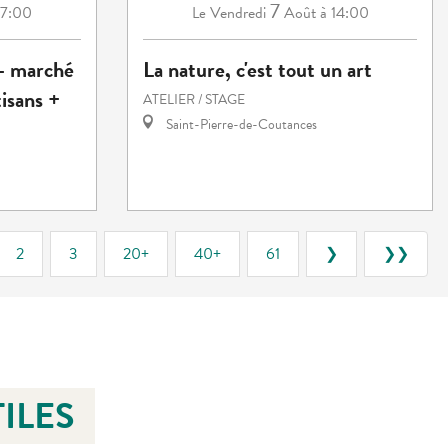
7
17:00
Vendredi
Août
à 14:00
Le
 - marché
La nature, c'est tout un art
isans +
ATELIER / STAGE
Saint-Pierre-de-Coutances
2
3
20+
40+
61
❯
❯❯
ILES