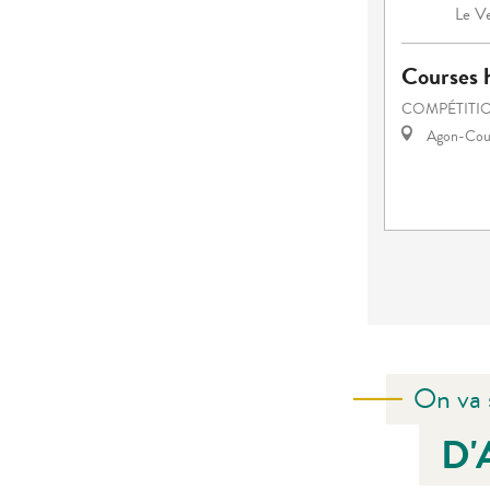
Ve
Le
Courses h
COMPÉTITIO
Agon-Cout
On va 
D'