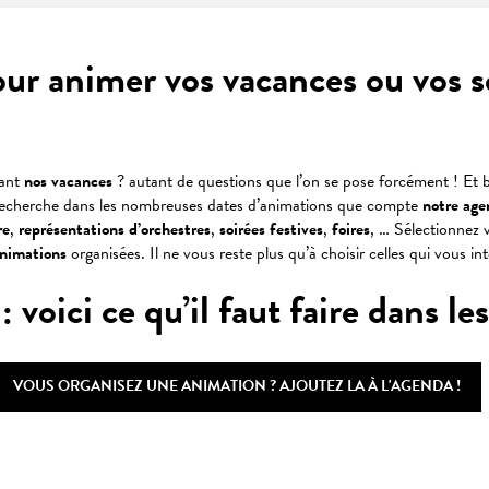
our animer vos vacances ou vos 
dant
nos vacances
? autant de questions que l’on se pose forcément ! Et b
recherche dans les nombreuses dates d’animations que compte
notre age
re
,
représentations
d’orchestres
,
soirées
festives
,
foires
, … Sélectionnez v
animations
organisées. Il ne vous reste plus qu’à choisir celles qui vous in
oici ce qu’il faut faire dans les 
VOUS ORGANISEZ UNE ANIMATION ? AJOUTEZ LA À L'AGENDA !
 favoris