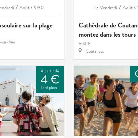
7
7
endredi
Août
à 9:30
Vendredi
Août
à 
Le
sculaire sur la plage
Cathédrale de Coutanc
montez dans les tours 
e-sur-Mer
VISITE
Coutances
À partir de
4 €
Tarif plein