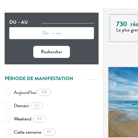
DU - AU
730
rés
Le plus gra
Rechercher
PÉRIODE DE MANIFESTATION
Aujourd'hui
68
Demain
53
Weekend
69
Cette semaine
97