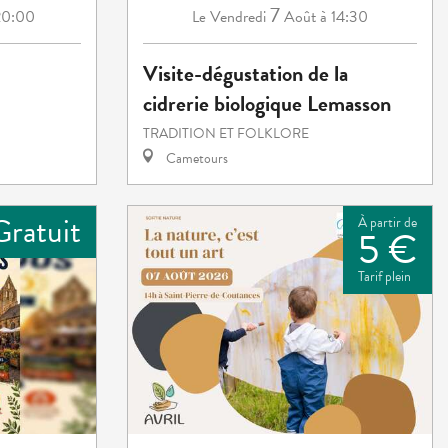
7
20:00
Vendredi
Août
à 14:30
Le
Visite-dégustation de la
cidrerie biologique Lemasson
TRADITION ET FOLKLORE
Cametours
Gratuit
À partir de
5 €
Tarif plein