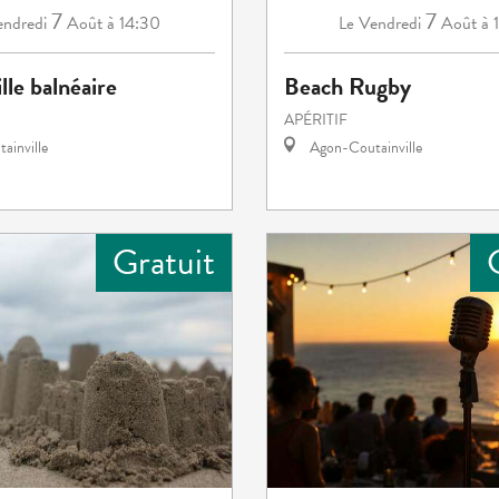
7
7
ndredi
Août
à 14:30
Vendredi
Août
à 
Le
lle balnéaire
Beach Rugby
APÉRITIF
ainville
Agon-Coutainville
Gratuit