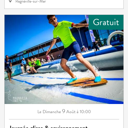
Regnéville-sur-Mer
Gratuit
9
Dimanche
Août
à 10:00
Le
Journée glisse & environnement