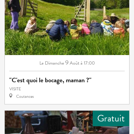
9
Dimanche
Août
à 17:00
Le
"C'est quoi le bocage, maman ?"
VISITE
Coutances
Gratuit