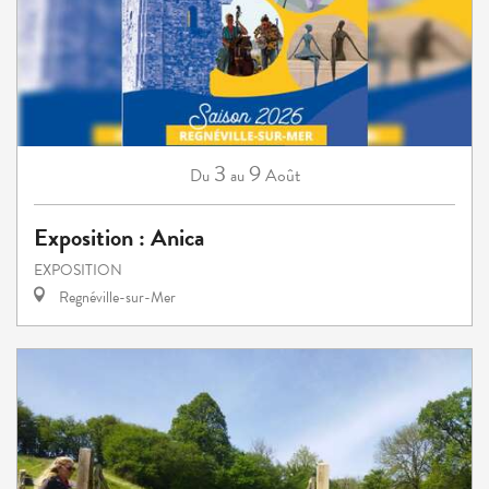
3
9
Août
Du
au
Exposition : Anica
EXPOSITION
Regnéville-sur-Mer