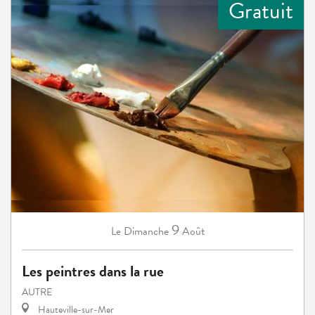
Gratuit
9
Dimanche
Août
Le
Les peintres dans la rue
AUTRE
Hauteville-sur-Mer