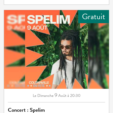
Gratuit
9
Dimanche
Août
à 20:30
Le
Concert : Spelim