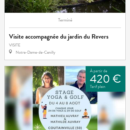
Terminé
Visite accompagnée du jardin du Revers
VISITE
Notre-Dame-de-Cenilly
À partir de
420 €
Tarif plein