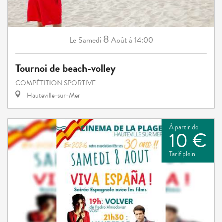
8
Samedi
Août
à 14:00
Le
Tournoi de beach-volley
COMPÉTITION SPORTIVE
Hauteville-sur-Mer
À partir de
10 €
Tarif plein