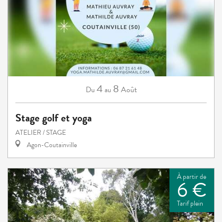
4
8
Août
Du
au
Stage golf et yoga
ATELIER / STAGE
Agon-Coutainville
À partir de
6 €
Tarif plein