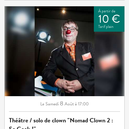
À partir de
10 €
Tarif plein
8
Samedi
Août
à 17:00
Le
Théâtre / solo de clown "Nomad Clown 2 :
So Geek !"