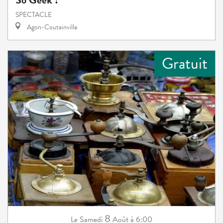
SPECTACLE
Agon-Coutainville
Gratuit
8
Samedi
Août
à 6:00
Le