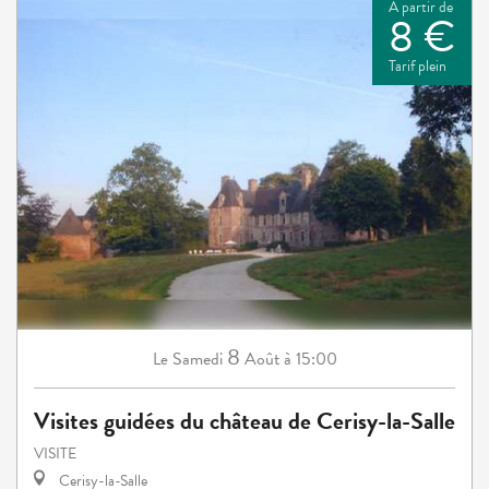
À partir de
8 €
Tarif plein
8
Samedi
Août
à 15:00
Le
Visites guidées du château de Cerisy-la-Salle
VISITE
Cerisy-la-Salle