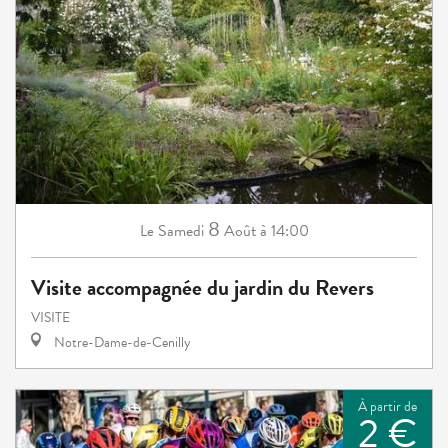
8
Samedi
Août
à 14:00
Le
Visite accompagnée du jardin du Revers
VISITE
Notre-Dame-de-Cenilly
À partir de
2 €