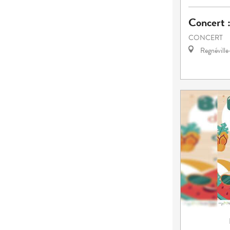
Concert :
CONCERT
Regnévill