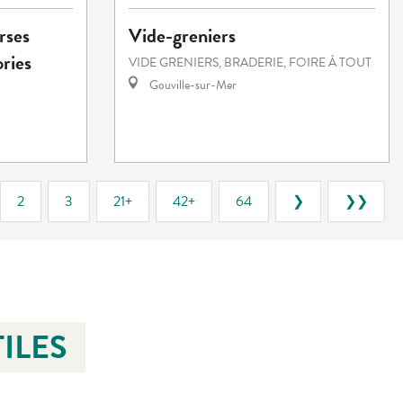
rses
Vide-greniers
ories
VIDE GRENIERS, BRADERIE, FOIRE À TOUT
Gouville-sur-Mer
2
3
21+
42+
64
❯
❯❯
ILES