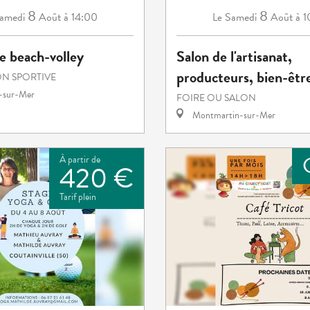
8
8
amedi
Août
à 14:00
Samedi
Août
à 
Le
e beach-volley
Salon de l'artisanat,
producteurs, bien-êtr
N SPORTIVE
e-sur-Mer
FOIRE OU SALON
Montmartin-sur-Mer
À partir de
420 €
Tarif plein