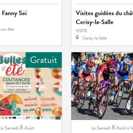
 Fanny Seï
Visites guidées du châ
Cerisy-la-Salle
e-sur-Mer
VISITE
Cerisy-la-Salle
Gratuit
8
8
Samedi
Août
Samedi
Août
à 
Le
Le