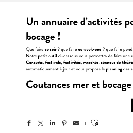
Un annuaire d’activités p
bocage !
Que faire
ce soir
? que faire
ce week-end
? que faire pen
Notre
petit outil
ci-dessous vous permettra de faire une 
Concerts
,
festivals
,
festivités
,
marchés
,
séances
de
théât
automatiquement à jour et vous propose le
planning des 
Coutances mer et bocage : v
Ajouter aux