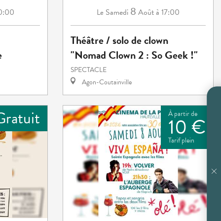
8
10:00
Samedi
Août
à 17:00
Le
Théâtre / solo de clown
e
"Nomad Clown 2 : So Geek !"
SPECTACLE
Agon-Coutainville
Gratuit
À partir de
10 €
Tarif plein