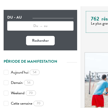
DU - AU
762
rés
Le plus gra
Rechercher
PÉRIODE DE MANIFESTATION
Aujourd'hui
54
Demain
56
Weekend
70
Cette semaine
70