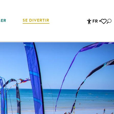
SE DIVERTIR
SER
FR
Rec
Accessibi
Voir les 