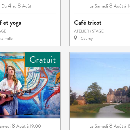
4
8
8
Août
Samedi
Août
à 
Du
au
Le
f et yoga
Café tricot
TAGE
ATELIER / STAGE
ainville
Courcy
Gratuit
8
8
amedi
Août
à 19:00
Samedi
Août
à 
Le