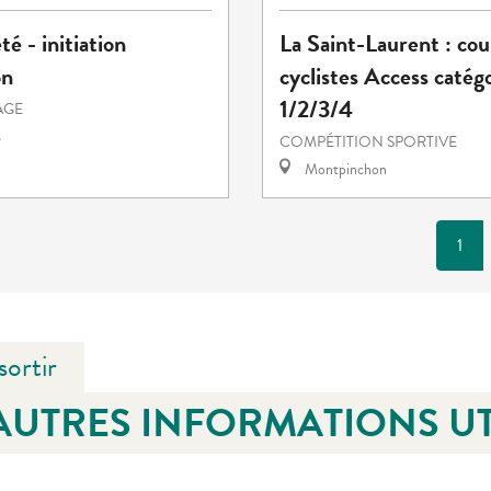
té - initiation
La Saint-Laurent : cou
on
cyclistes Access catég
1/2/3/4
TAGE
s
COMPÉTITION SPORTIVE
Montpinchon
1
sortir
AUTRES INFORMATIONS UT