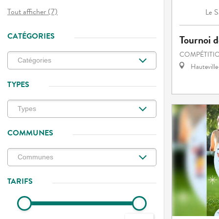
Tout afficher (7)
S
Le
CATÉGORIES
Tournoi d
COMPÉTITIO
Hautevill
TYPES
COMMUNES
TARIFS