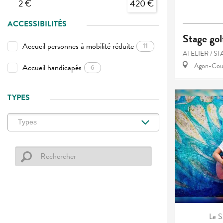
2 €
420 €
ACCESSIBILITÉS
Stage gol
Accueil personnes à mobilité réduite
11
ATELIER / S
Agon-Cout
Accueil handicapés
6
TYPES
S
Le