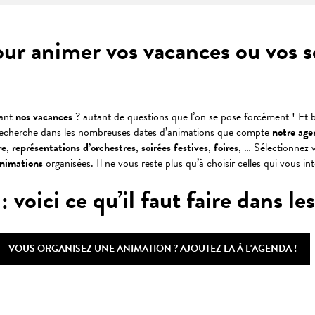
our animer vos vacances ou vos 
dant
nos vacances
? autant de questions que l’on se pose forcément ! Et b
recherche dans les nombreuses dates d’animations que compte
notre age
re
,
représentations
d’orchestres
,
soirées
festives
,
foires
, … Sélectionnez v
animations
organisées. Il ne vous reste plus qu’à choisir celles qui vous in
oici ce qu’il faut faire dans les 
VOUS ORGANISEZ UNE ANIMATION ? AJOUTEZ LA À L'AGENDA !
 favoris