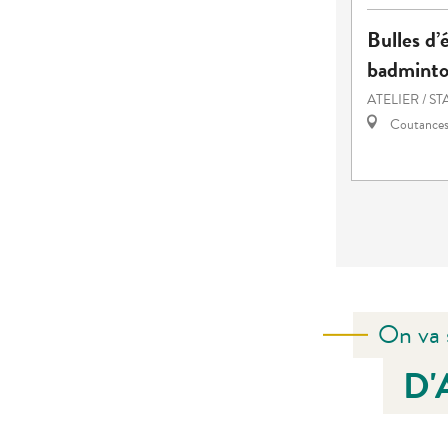
Bulles d’é
badmint
ATELIER / S
Coutance
On va 
D'