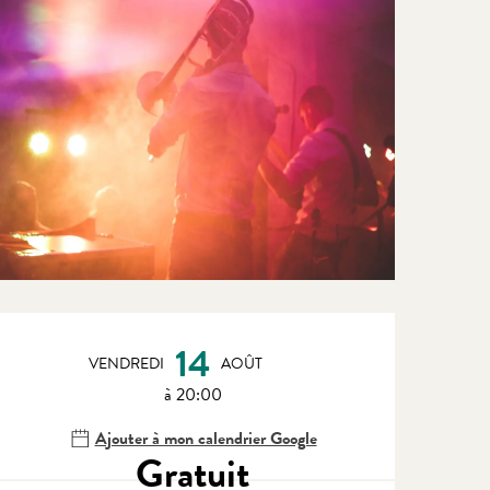
Ouverture et coordonnées
14
VENDREDI
AOÛT
à 20:00
Ajouter à mon calendrier Google
Gratuit