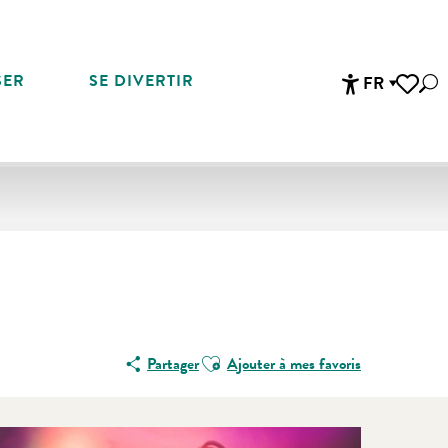
SER
SE DIVERTIR
FR
Rec
Accessibi
Voir les 
Ajouter aux favoris
Partager
Ajouter à mes favoris