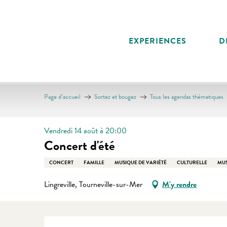
Aller
au
contenu
EXPERIENCES
D
principal
Page d’accueil
Sortez et bougez
Tous les agendas thématiques
Vendredi 14 août à 20:00
Concert d'été
CONCERT
FAMILLE
MUSIQUE DE VARIÉTÉ
CULTURELLE
MU
Lingreville, Tourneville-sur-Mer
M'y rendre