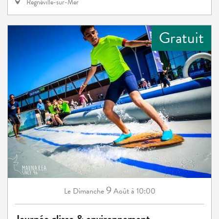
Regnéville-sur-Mer
Gratuit
9
Dimanche
Août
à 10:00
Le
Journée glisse & environnement