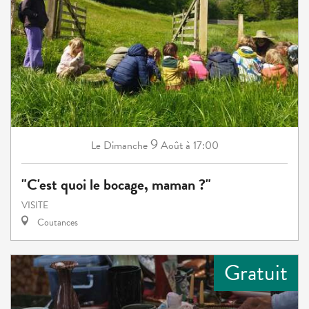
9
Dimanche
Août
à 17:00
Le
"C'est quoi le bocage, maman ?"
VISITE
Coutances
Gratuit