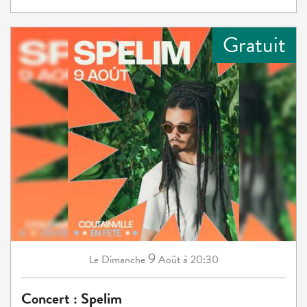
Gratuit
9
Dimanche
Août
à 20:30
Le
Concert : Spelim