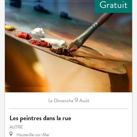
Gratuit
9
Dimanche
Août
Le
Les peintres dans la rue
AUTRE
Hauteville-sur-Mer