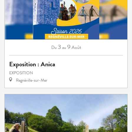
3
9
Août
Du
au
Exposition : Anica
EXPOSITION
Regnéville-sur-Mer