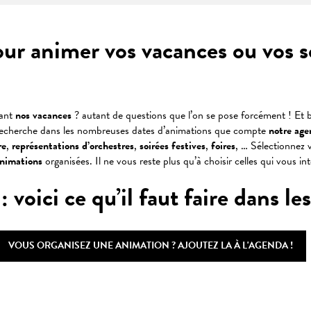
our animer vos vacances ou vos 
dant
nos vacances
? autant de questions que l’on se pose forcément ! Et b
recherche dans les nombreuses dates d’animations que compte
notre age
re
,
représentations
d’orchestres
,
soirées
festives
,
foires
, … Sélectionnez v
animations
organisées. Il ne vous reste plus qu’à choisir celles qui vous in
oici ce qu’il faut faire dans les 
VOUS ORGANISEZ UNE ANIMATION ? AJOUTEZ LA À L'AGENDA !
 favoris