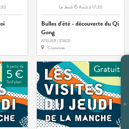
6
:30
Jeudi
Août
à 17:30
Le
oi
Bulles d’été - découverte du Qi
Gong
ATELIER / STAGE
Coutances
Gratuit
À partir de
5 €
Tarif plein