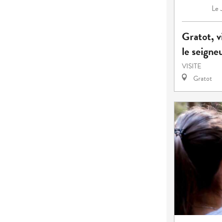
Le
Gratot, v
le seigneu
VISITE
Gratot