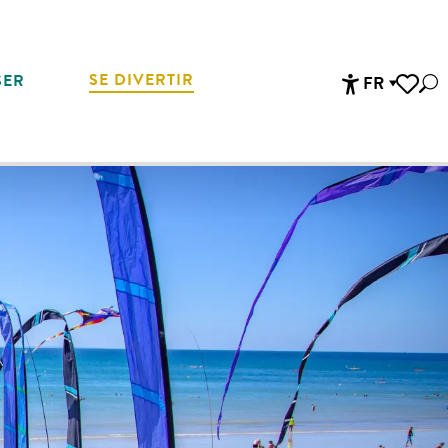
SE DIVERTIR
SER
FR
Rec
Accessibi
Voir les 