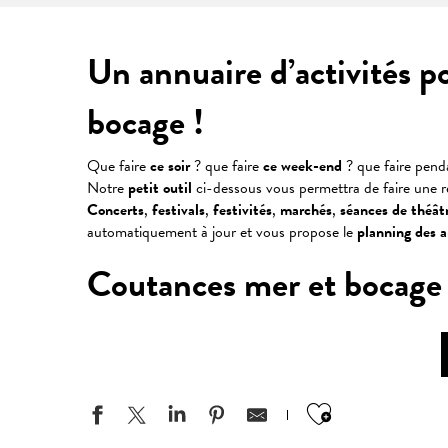
Un annuaire d’activités p
bocage !
Que faire
ce soir
? que faire
ce week-end
? que faire pen
Notre
petit outil
ci-dessous vous permettra de faire une 
Concerts
,
festivals
,
festivités
,
marchés
,
séances
de
théât
automatiquement à jour et vous propose le
planning des 
Coutances mer et bocage : v
Ajouter aux