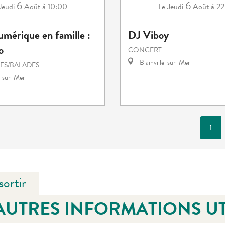
6
6
Jeudi
Août
à 10:00
Jeudi
Août
à 2
Le
umérique en famille :
DJ Viboy
o
CONCERT
Blainville-sur-Mer
S/BALADES
e-sur-Mer
1
sortir
AUTRES INFORMATIONS UT