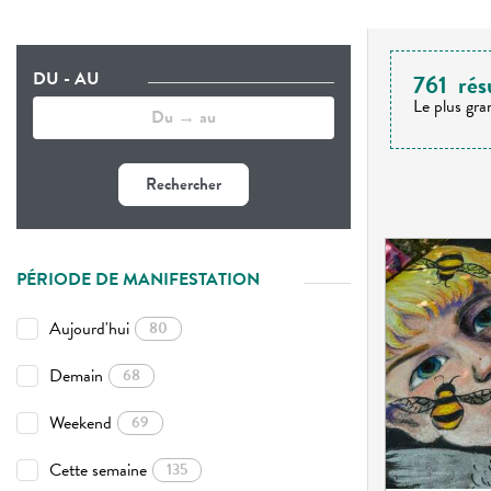
DU - AU
761
rés
Le plus gra
Rechercher
PÉRIODE DE MANIFESTATION
Aujourd'hui
80
Demain
68
Weekend
69
Cette semaine
135