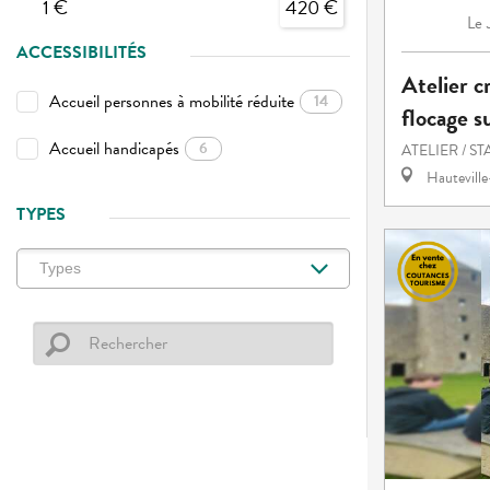
1 €
420 €
Le
ACCESSIBILITÉS
Atelier c
Accueil personnes à mobilité réduite
14
flocage s
Accueil handicapés
6
ATELIER / S
Hautevill
TYPES