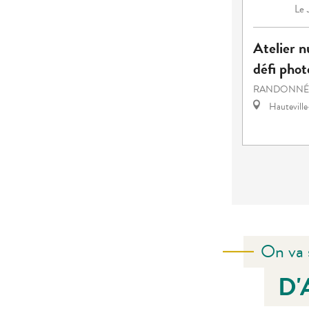
Le
Atelier n
défi phot
RANDONNÉE
Hautevill
On va 
D'