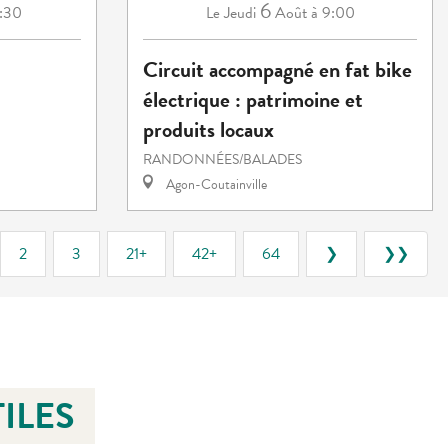
6
2:30
Jeudi
Août
à 9:00
Le
Circuit accompagné en fat bike
électrique : patrimoine et
produits locaux
RANDONNÉES/BALADES
Agon-Coutainville
2
3
21+
42+
64
❯
❯❯
ILES