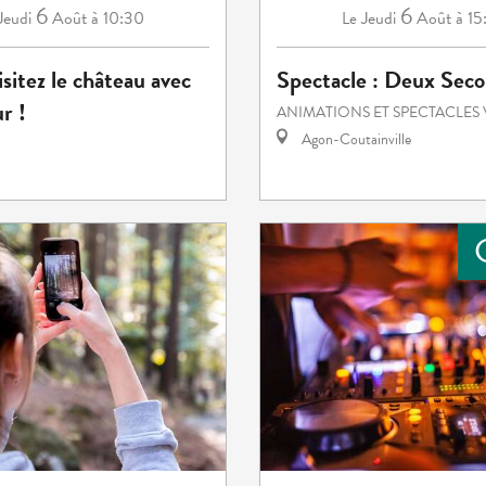
6
6
Jeudi
Août
à 10:30
Jeudi
Août
à 15
Le
isitez le château avec
Spectacle : Deux Seco
r !
ANIMATIONS ET SPECTACLES 
Agon-Coutainville