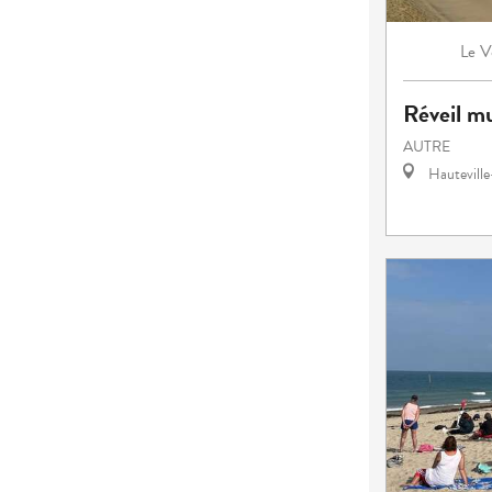
V
Le
Réveil mu
AUTRE
Hautevill