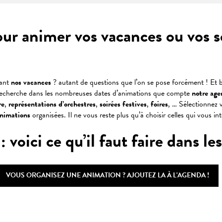
our animer vos vacances ou vos 
dant
nos vacances
? autant de questions que l’on se pose forcément ! Et b
recherche dans les nombreuses dates d’animations que compte
notre age
re
,
représentations
d’orchestres
,
soirées
festives
,
foires
, … Sélectionnez v
animations
organisées. Il ne vous reste plus qu’à choisir celles qui vous in
oici ce qu’il faut faire dans les 
VOUS ORGANISEZ UNE ANIMATION ? AJOUTEZ LA À L'AGENDA !
 favoris