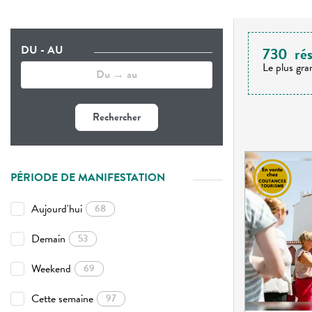
DU - AU
730
rés
Le plus gra
Rechercher
PÉRIODE DE MANIFESTATION
Aujourd'hui
68
Demain
53
Weekend
69
Cette semaine
97