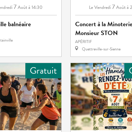
7
7
ndredi
Août
à 14:30
Vendredi
Août
à 
Le
lle balnéaire
Concert à la Minoterie
Monsieur STON
ainville
APÉRITIF
Quettreville-sur-Sienne
Gratuit