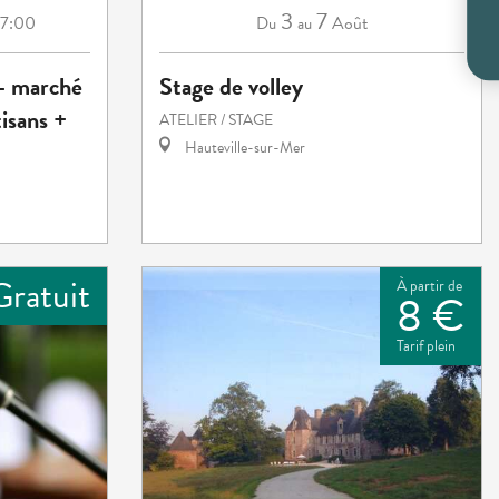
3
7
17:00
Août
Du
au
 - marché
Stage de volley
isans +
ATELIER / STAGE
Hauteville-sur-Mer
Gratuit
À partir de
8 €
Tarif plein