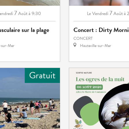
7
7
endredi
Août
à 9:30
Vendredi
Août
à 
Le
sculaire sur la plage
Concert : Dirty Morn
CONCERT
e-sur-Mer
Hauteville-sur-Mer
Gratuit