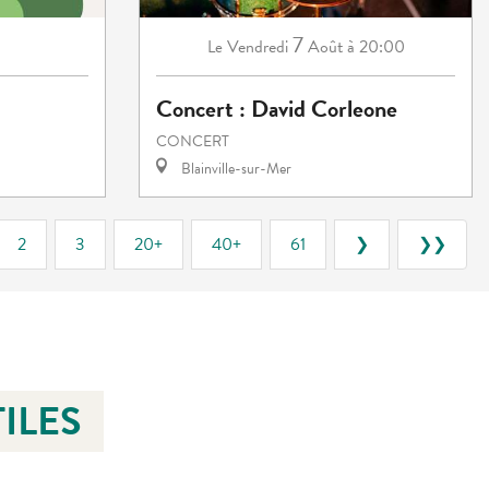
7
Vendredi
Août
à 20:00
Le
Concert : David Corleone
CONCERT
Blainville-sur-Mer
2
3
20+
40+
61
❯
❯❯
ILES