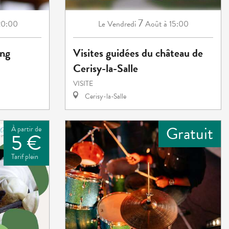
7
20:00
Vendredi
Août
à 15:00
Le
ing
Visites guidées du château de
Cerisy-la-Salle
VISITE
Cerisy-la-Salle
Gratuit
À partir de
5 €
Tarif plein