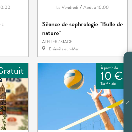
7
20:00
Vendredi
Août
à 10:00
Le
 :
Séance de sophrologie "Bulle de
nature"
ATELIER / STAGE
Blainville-sur-Mer
Gratuit
À partir de
10 €
Tarif plein