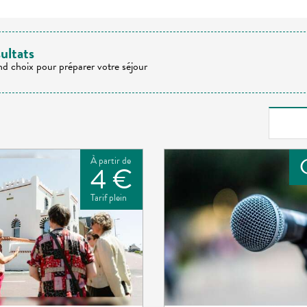
ultats
nd choix pour préparer votre séjour
À partir de
4 €
Tarif plein