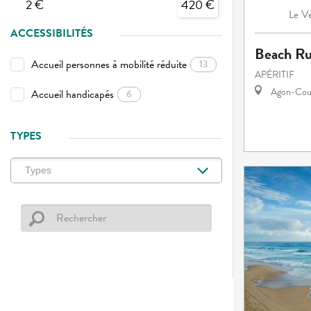
2 €
420 €
Ve
Le
ACCESSIBILITÉS
Beach R
Accueil personnes à mobilité réduite
13
APÉRITIF
Agon-Cout
Accueil handicapés
6
TYPES