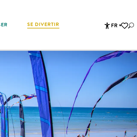
SE DIVERTIR
SER
FR
Rec
Accessibi
Voir les 