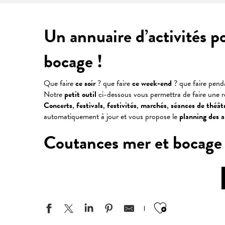
Un annuaire d’activités p
bocage !
Que faire
ce soir
? que faire
ce week-end
? que faire pen
Notre
petit outil
ci-dessous vous permettra de faire une 
Concerts
,
festivals
,
festivités
,
marchés
,
séances
de
théât
automatiquement à jour et vous propose le
planning des 
Coutances mer et bocage : v
Ajouter aux