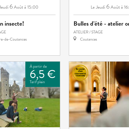
6
6
Jeudi
Août
à 15:00
Jeudi
Août
à 16
Le
n insecte!
Bulles d’été - atelier 
TAGE
ATELIER / STAGE
rre-de-Coutances
Coutances
À partir de
6,5 €
Tarif plein