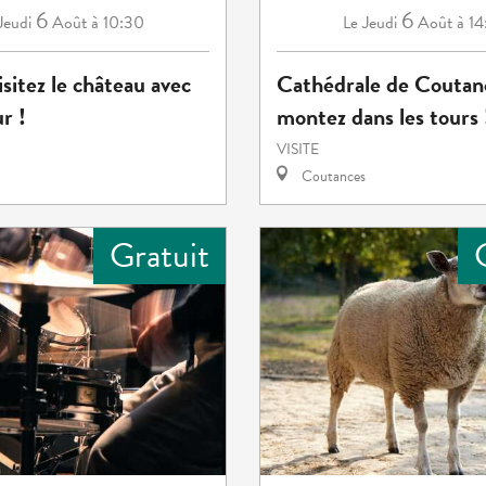
6
6
Jeudi
Août
à 10:30
Jeudi
Août
à 14
Le
isitez le château avec
Cathédrale de Coutanc
r !
montez dans les tours 
VISITE
Coutances
Gratuit