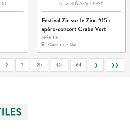
6
:00
Jeudi
Août
à 19:30
Le
Festival Zic sur le Zinc #15 :
apéro-concert Crabe Vert
APÉRITIF
Gouville-sur-Mer
2
3
21+
42+
64
❯
❯❯
ILES