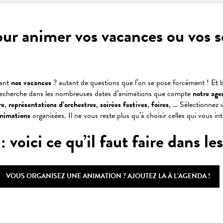
our animer vos vacances ou vos 
dant
nos vacances
? autant de questions que l’on se pose forcément ! Et b
recherche dans les nombreuses dates d’animations que compte
notre age
re
,
représentations
d’orchestres
,
soirées
festives
,
foires
, … Sélectionnez v
animations
organisées. Il ne vous reste plus qu’à choisir celles qui vous in
oici ce qu’il faut faire dans les 
VOUS ORGANISEZ UNE ANIMATION ? AJOUTEZ LA À L'AGENDA !
 favoris