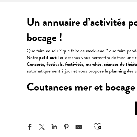
Un annuaire d’activités p
bocage !
Que faire
ce soir
? que faire
ce week-end
? que faire pen
Notre
petit outil
ci-dessous vous permettra de faire une 
Concerts
,
festivals
,
festivités
,
marchés
,
séances
de
théât
automatiquement à jour et vous propose le
planning des 
Coutances mer et bocage : v
Ajouter aux