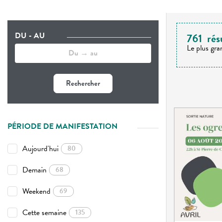
DU - AU
761
rés
Le plus gra
Rechercher
PÉRIODE DE MANIFESTATION
Aujourd'hui
80
Demain
68
Weekend
69
Cette semaine
135