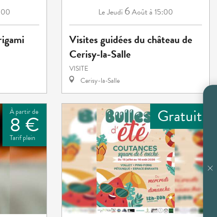
6
:00
Jeudi
Août
à 15:00
Le
origami
Visites guidées du château de
Cerisy-la-Salle
VISITE
Cerisy-la-Salle
Gratuit
À partir de
8 €
Tarif plein