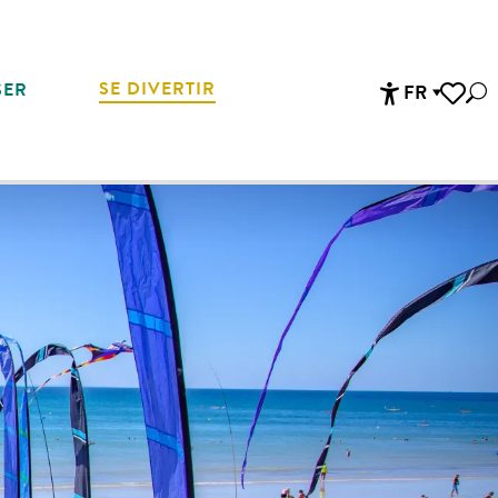
SE DIVERTIR
SER
FR
Rec
Accessibi
Voir les 