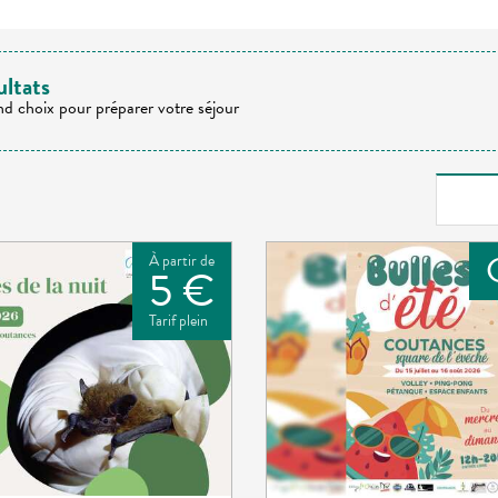
ultats
nd choix pour préparer votre séjour
À partir de
5 €
Tarif plein