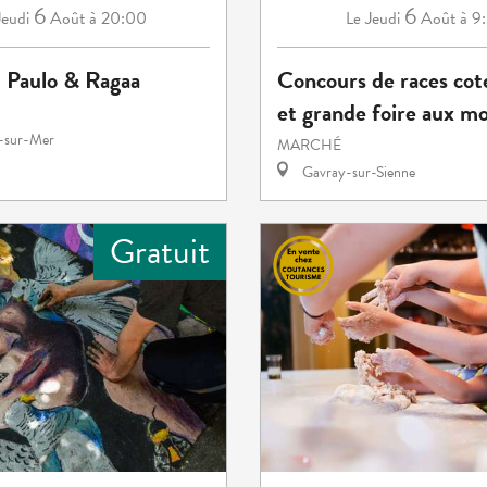
6
6
Jeudi
Août
à 20:00
Jeudi
Août
à 9
Le
: Paulo & Ragaa
Concours de races cot
et grande foire aux m
e-sur-Mer
MARCHÉ
Gavray-sur-Sienne
Gratuit