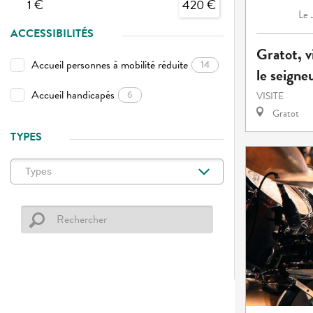
1 €
420 €
Le
ACCESSIBILITÉS
Gratot, v
Accueil personnes à mobilité réduite
14
le seigneu
Accueil handicapés
6
VISITE
Gratot
TYPES