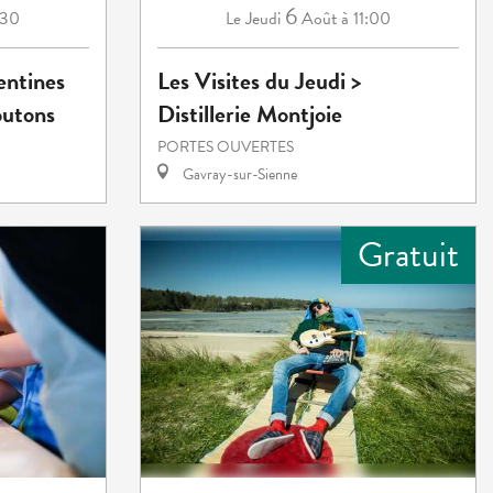
6
:30
Jeudi
Août
à 11:00
Le
entines
Les Visites du Jeudi >
outons
Distillerie Montjoie
PORTES OUVERTES
Gavray-sur-Sienne
Gratuit