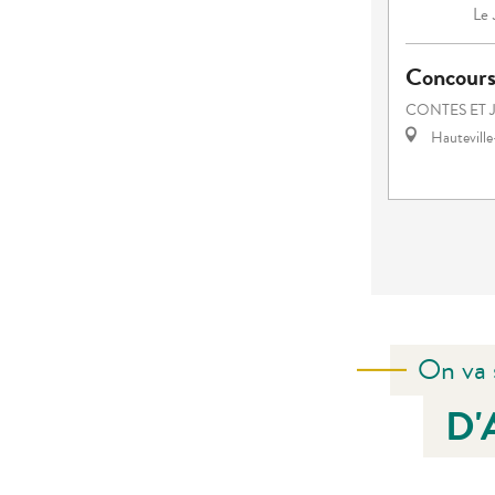
Le
Concours 
CONTES ET 
Hautevill
On va 
D'