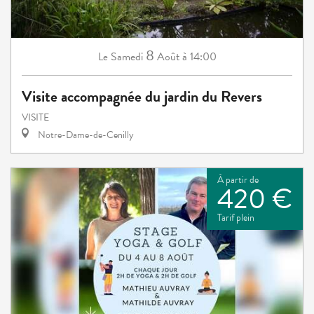
8
Samedi
Août
à 14:00
Le
Visite accompagnée du jardin du Revers
VISITE
Notre-Dame-de-Cenilly
À partir de
420 €
Tarif plein