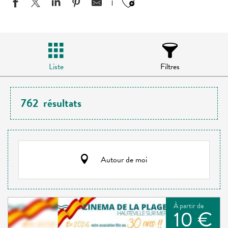
Ajouter aux favo
Liste
Filtres
762
résultats
Autour de moi
À partir de
10 €