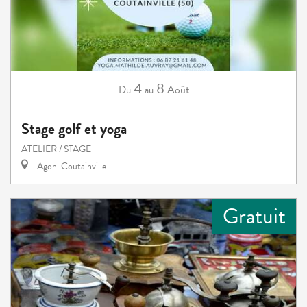
4
8
Août
Du
au
Stage golf et yoga
ATELIER / STAGE
Agon-Coutainville
Gratuit