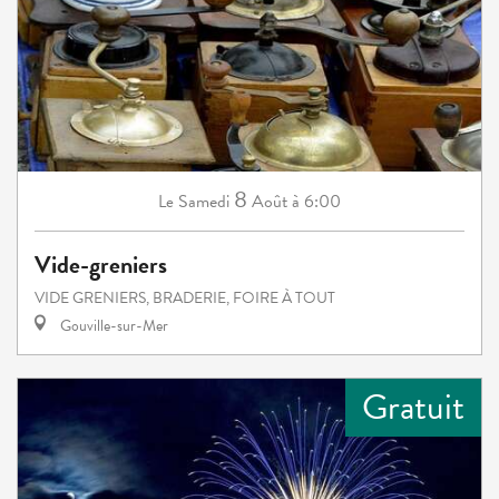
8
Samedi
Août
à 6:00
Le
Vide-greniers
VIDE GRENIERS, BRADERIE, FOIRE À TOUT
Gouville-sur-Mer
Gratuit