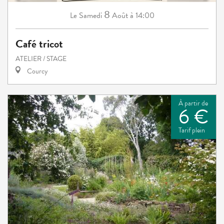
8
Samedi
Août
à 14:00
Le
Café tricot
ATELIER / STAGE
Courcy
À partir de
6 €
Tarif plein