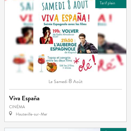
Tarif plein
8
Samedi
Août
Le
Viva España
CINÉMA
Hauteville-sur-Mer