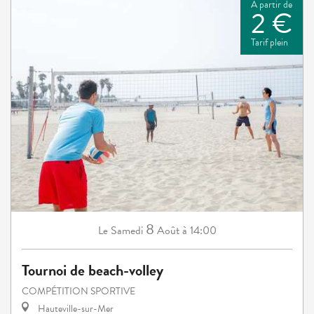
À partir de
2 €
Tarif plein
8
Samedi
Août
à 14:00
Le
Tournoi de beach-volley
COMPÉTITION SPORTIVE
Hauteville-sur-Mer