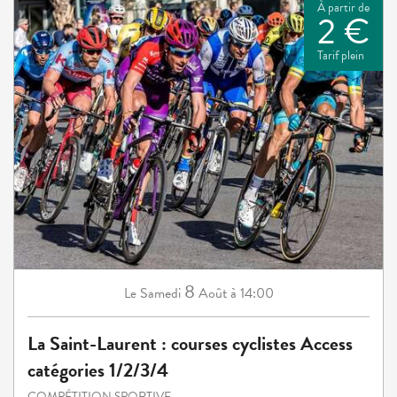
À partir de
2 €
Tarif plein
8
Samedi
Août
à 14:00
Le
La Saint-Laurent : courses cyclistes Access
catégories 1/2/3/4
COMPÉTITION SPORTIVE