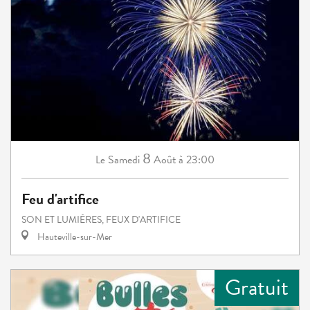
8
Samedi
Août
à 23:00
Le
Feu d'artifice
SON ET LUMIÈRES, FEUX D'ARTIFICE
Hauteville-sur-Mer
Gratuit