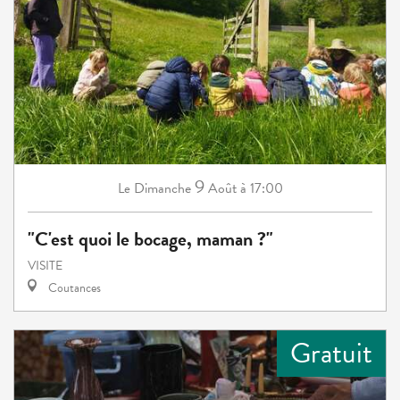
9
Dimanche
Août
à 17:00
Le
"C'est quoi le bocage, maman ?"
VISITE
Coutances
Gratuit