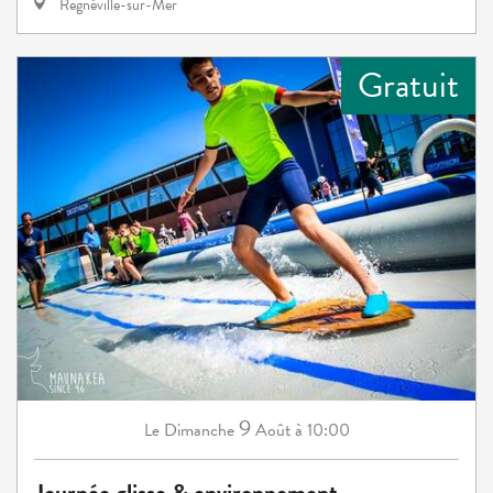
Regnéville-sur-Mer
Gratuit
9
Dimanche
Août
à 10:00
Le
Journée glisse & environnement