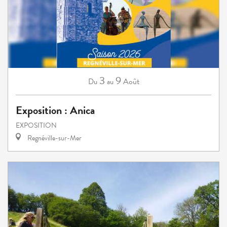
3
9
Août
Du
au
Exposition : Anica
EXPOSITION
Regnéville-sur-Mer