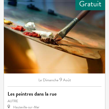
Gratuit
9
Dimanche
Août
Le
Les peintres dans la rue
AUTRE
Hauteville-sur-Mer