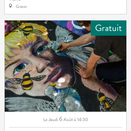
Gratot
Gratuit
6
Jeudi
Août
à 14:30
Le