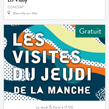
CONCERT
Blainville-sur-Mer
Gratuit
6
Jeudi
Août
à 17:00
Le