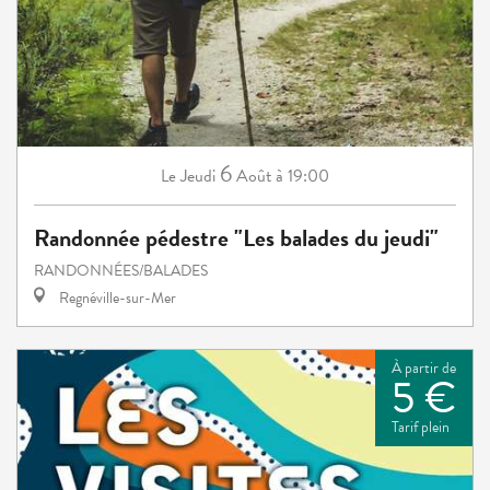
6
Jeudi
Août
à 19:00
Le
Randonnée pédestre "Les balades du jeudi"
RANDONNÉES/BALADES
Regnéville-sur-Mer
À partir de
5 €
Tarif plein