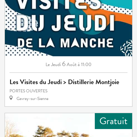
6
Jeudi
Août
à 11:00
Le
Les Visites du Jeudi > Distillerie Montjoie
PORTES OUVERTES
Gavray-sur-Sienne
Gratuit