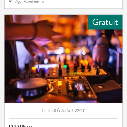
Agon-Coutainville
Gratuit
6
Jeudi
Août
à 22:30
Le
DJ Viboy