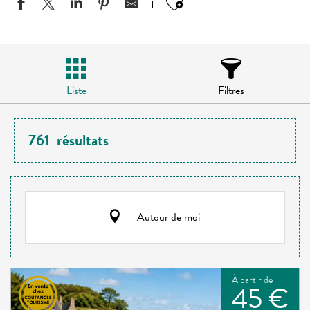
Ajouter aux favo
Liste
Filtres
761
résultats
Autour de moi
À partir de
45 €