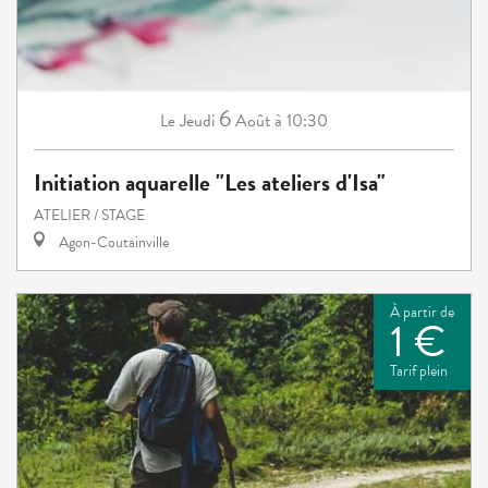
6
Jeudi
Août
à 10:30
Le
Initiation aquarelle "Les ateliers d'Isa"
ATELIER / STAGE
Agon-Coutainville
À partir de
1 €
Tarif plein