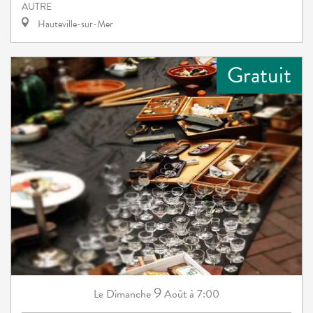
AUTRE
Hauteville-sur-Mer
Gratuit
9
Dimanche
Août
à 7:00
Le