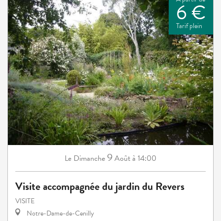
6 €
Tarif plein
9
Dimanche
Août
à 14:00
Le
Visite accompagnée du jardin du Revers
VISITE
Notre-Dame-de-Cenilly