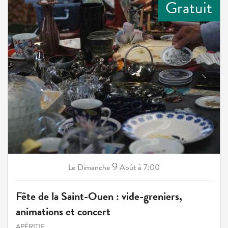
Gratuit
9
Dimanche
Août
à 7:00
Le
Fête de la Saint-Ouen : vide-greniers,
animations et concert
APÉRITIF