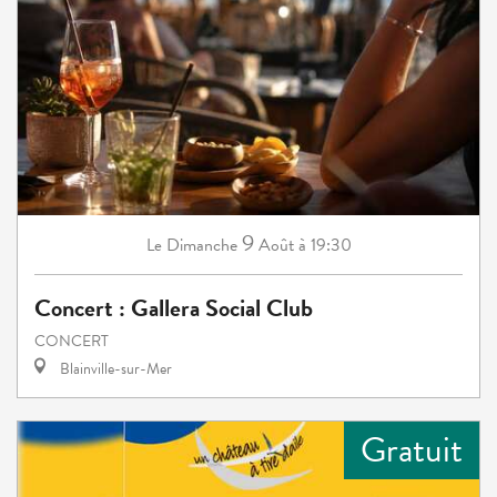
9
Dimanche
Août
à 19:30
Le
Concert : Gallera Social Club
CONCERT
Blainville-sur-Mer
Gratuit