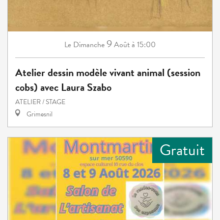
9
Dimanche
Août
à 15:00
Le
Atelier dessin modèle vivant animal (session
cobs) avec Laura Szabo
ATELIER / STAGE
Grimesnil
Gratuit