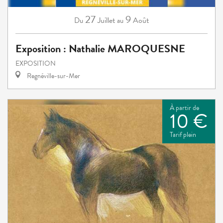
27
9
Juillet
Août
Du
au
Exposition : Nathalie MAROQUESNE
EXPOSITION
Regnéville-sur-Mer
À partir de
10 €
Tarif plein