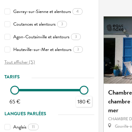
Gavray-sur-Sienne et alentours
4
Coutances et alentours
3
Agon-Coutainville et alentours
3
Hauteville-sur-Mer et alentours
3
Tout afficher (5)
TARIFS
Chambre 
chambre a
65 €
180 €
mer
LANGUES PARLÉES
CHAMBRE D
Gouville-
Anglais
11