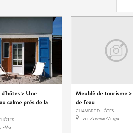
d'hôtes > Une
Meublé de tourisme >
u calme près de la
de l'eau
CHAMBRE D'HÔTES
Saint-Sauveur-Villages
'HÔTES
sur-Mer