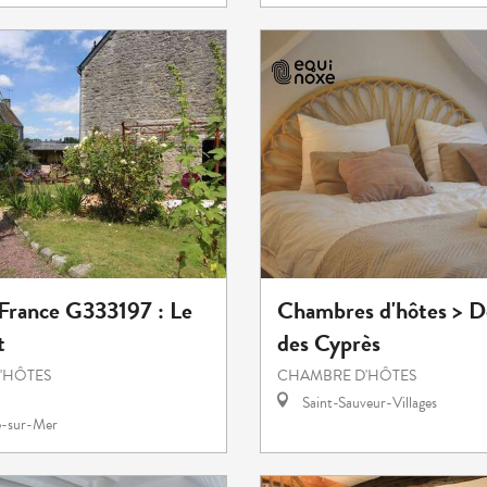
 France G333197 : Le
Chambres d'hôtes > 
t
des Cyprès
'HÔTES
CHAMBRE D'HÔTES
Saint-Sauveur-Villages
e-sur-Mer