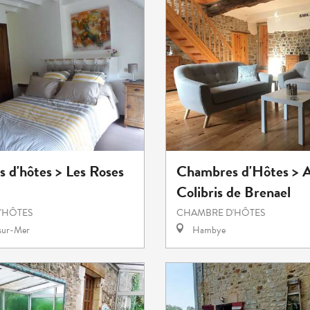
 d'hôtes > Les Roses
Chambres d'Hôtes > 
Colibris de Brenael
'HÔTES
CHAMBRE D'HÔTES
-sur-Mer
Hambye