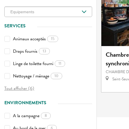
SERVICES
Animaux acceptés
15
Draps fournis
13
Chambres
synchroni
Linge de toilette fourni
11
CHAMBRE D
Nettoyage / ménage
10
Saint-Sauv
Tout afficher (6)
ENVIRONNEMENTS
A la campagne
8
Au bord de la mer
6