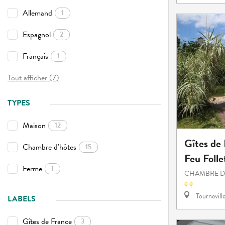
Allemand
1
Espagnol
2
Français
1
Tout afficher (7)
TYPES
Maison
12
Gîtes de
Chambre d'hôtes
15
Feu Folle
Ferme
1
CHAMBRE D
Tournevill
LABELS
Gîtes de France
3