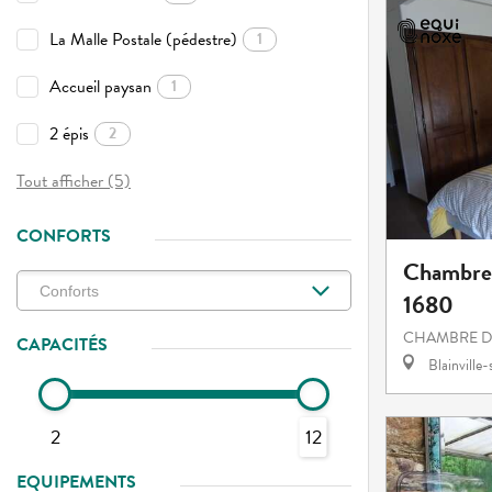
La Malle Postale (pédestre)
1
Accueil paysan
1
2 épis
2
Tout afficher (5)
CONFORTS
Chambres
1680
CHAMBRE D
CAPACITÉS
Blainville
2
12
EQUIPEMENTS