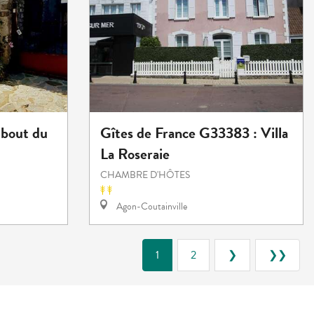
 bout du
Gîtes de France G33383 : Villa
La Roseraie
CHAMBRE D'HÔTES
Agon-Coutainville
1
2
❯
❯❯