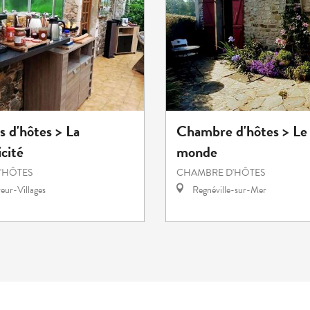
 d'hôtes > La
Chambre d'hôtes > Le
cité
monde
'HÔTES
CHAMBRE D'HÔTES
eur-Villages
Regnéville-sur-Mer