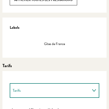
Offres de prestations
Labels
Labels
Gîtes de France
Tarifs
Tarifs
Tarifs 2027