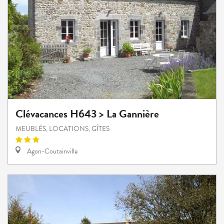
Clévacances H643 > La Gannière
MEUBLÉS, LOCATIONS, GÎTES
Agon-Coutainville