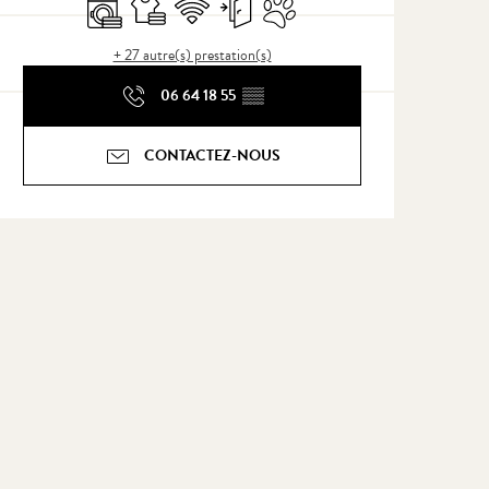
Lave linge
Draps et linge
WiFi
Entrée indépendante
Animaux acceptés
+ 27 autre(s) prestation(s)
06 64 18 55
▒▒
CONTACTEZ-NOUS