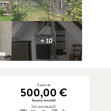
+ 10
Ouverture et coordonnées
À partir de
500,00 €
Semaine (meublé)
Voir tous les tarifs