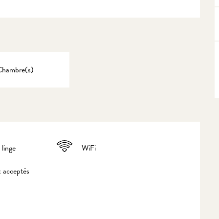
Chambre(s)
 linge
WiFi
 acceptés