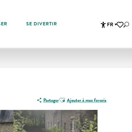
SER
SE DIVERTIR
FR
Rec
Accessibi
Voir les 
Ajouter aux favoris
Partager
Ajouter à mes favoris