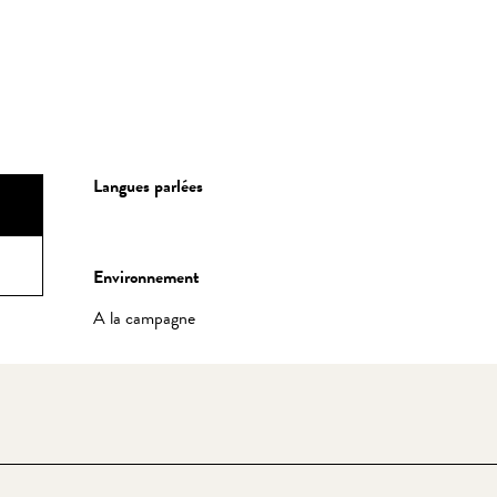
Langues parlées
Langues parlées
Environnement
Environnement
A la campagne