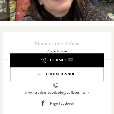
Ouverture et coordonnées
Horaires non définis
Voir les horaires
06 31 58 51
▒▒
CONTACTEZ-NOUS
www.lescabasrecyclesdegouvillesurmer.fr
Page Facebook