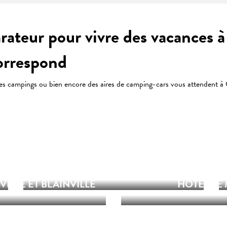
ateur pour vivre des vacances à
orrespond
des campings ou bien encore des aires de camping-cars vous attendent à 
 favoris
CHAMBRES D’HÔTES À GOUVILLE
ET BLAINVILLE
ILLE ET BLAINVILLE
HÔTEL LE