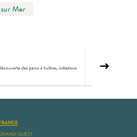
e sur Mer
écouverte des parcs à huîtres, initiations
Amateurs de bons petits
FRANCE
GRAND OUEST