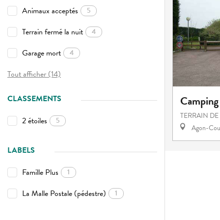
Animaux acceptés
5
Terrain fermé la nuit
4
Garage mort
4
Tout afficher (14)
CLASSEMENTS
Camping 
TERRAIN DE
2 étoiles
5
Agon-Cout
LABELS
Famille Plus
1
La Malle Postale (pédestre)
1