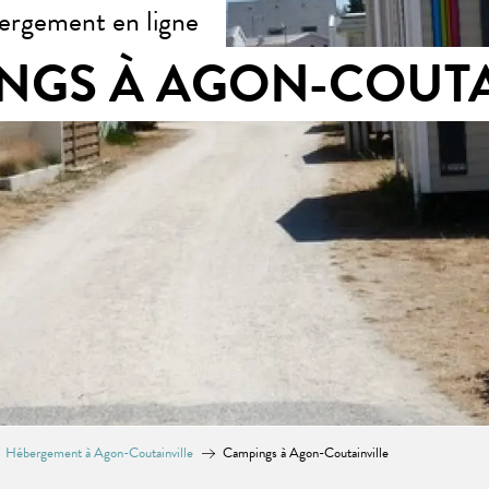
ergement en ligne
NGS À AGON-COUTA
Hébergement à Agon-Coutainville
Campings à Agon-Coutainville