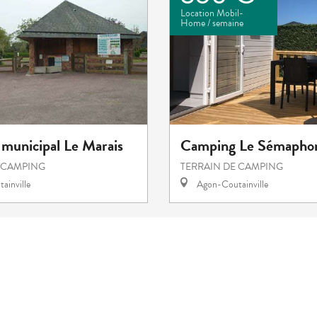
Location Mobil-
Home / semaine
municipal Le Marais
Camping Le Sémapho
 CAMPING
TERRAIN DE CAMPING
ainville
Agon-Coutainville