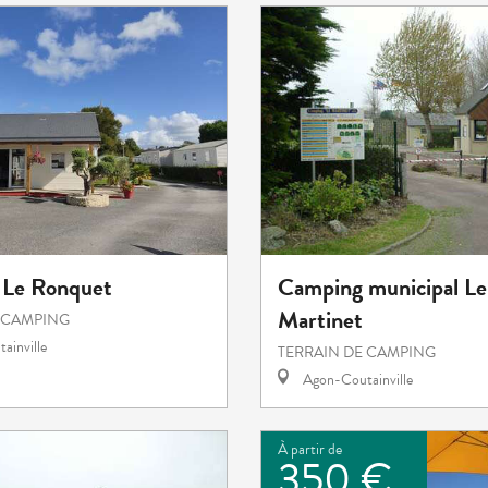
 Le Ronquet
Camping municipal Le
Martinet
 CAMPING
ainville
TERRAIN DE CAMPING
Agon-Coutainville
À partir de
350 €