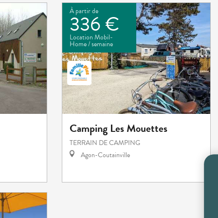
À partir de
336 €
Location Mobil-
Home / semaine
Camping Les Mouettes
TERRAIN DE CAMPING
Agon-Coutainville