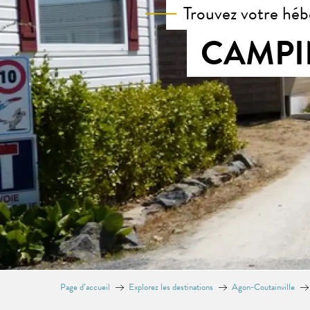
Trouvez votre héb
CAMPI
Page d’accueil
Explorez les destinations
Agon-Coutainville