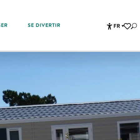
SER
SE DIVERTIR
FR
Rec
Accessibi
Voir les 