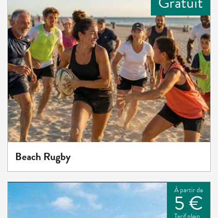
Gratuit
Beach Rugby
À partir de
5 €
Tarif plein