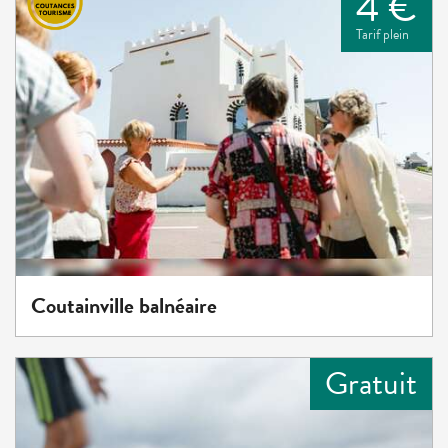
4 €
Tarif plein
Coutainville balnéaire
Gratuit