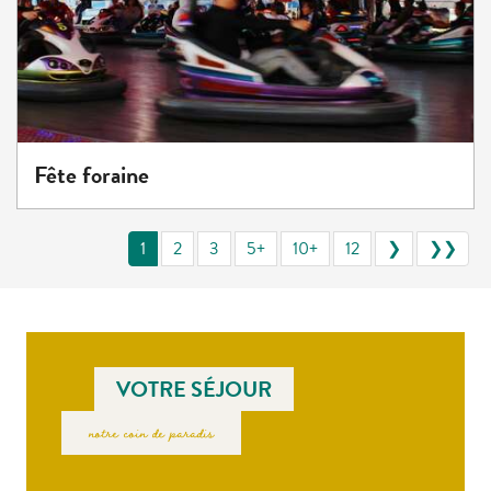
Fête foraine
1
2
3
5+
10+
12
❯
❯❯
VOTRE SÉJOUR
notre coin de paradis