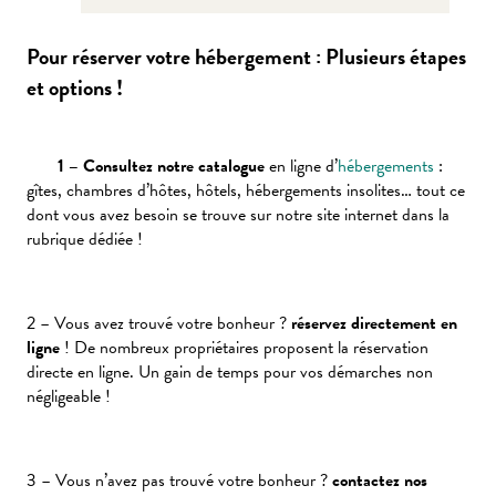
Week-end ressourçant
Pour réserver votre hébergement : Plusieurs étapes
Comment venir
et options !
Nos destinations
1 – Consultez notre catalogue
en ligne d’
hébergements
:
gîtes, chambres d’hôtes, hôtels, hébergements insolites… tout ce
dont vous avez besoin se trouve sur notre site internet dans la
rubrique dédiée !
2 – Vous avez trouvé votre bonheur ?
réservez directement en
ligne
! De nombreux propriétaires proposent la réservation
directe en ligne. Un gain de temps pour vos démarches non
négligeable !
3 – Vous n’avez pas trouvé votre bonheur ?
contactez nos