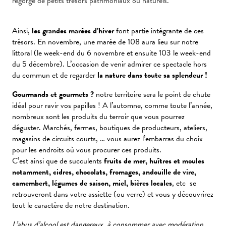
regorge de petits trésors patrimoniaux ou naturels.
Ainsi,
les grandes marées d’hiver
font partie intégrante de ces
trésors. En novembre, une marée de 108 aura lieu sur notre
littoral (le week-end du 6 novembre et ensuite 103 le week-end
du 5 décembre). L’occasion de venir admirer ce spectacle hors
du commun et de regarder
la nature dans toute sa splendeur !
Gourmands et gourmets ?
notre territoire sera le point de chute
idéal pour ravir vos papilles ! A l’automne, comme toute l’année,
nombreux sont les produits du terroir que vous pourrez
déguster. Marchés, fermes, boutiques de producteurs, ateliers,
magasins de circuits courts, … vous aurez l’embarras du choix
pour les endroits où vous procurer ces produits.
C’est ainsi que de succulents
fruits de mer, huîtres et moules
notamment, cidres, chocolats, fromages, andouille de vire,
camembert, légumes de saison, miel, bières locales
, etc se
retrouveront dans votre assiette (ou verre) et vous y découvrirez
tout le caractère de notre destination.
L’abus d’alcool est dangereux, à consommer avec modération.