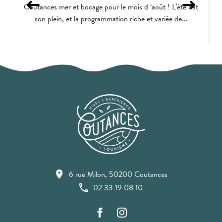
Coutances mer et bocage pour le mois d ‘août ! L’été bat
p
son plein, et la programmation riche et variée de...
6 rue Milon, 50200 Coutances
02 33 19 08 10