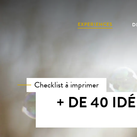
Aller
au
contenu
EXPERIENCES
D
principal
Checklist à imprimer
+ DE 40 ID