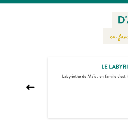
D
en fam
LE LABYR
Labyrinthe de Maïs : en famille c’est 