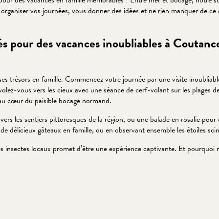
pour des vacances en famille mémorables ! Entre mer et bocage, notre 
à organiser vos journées, vous donner des idées et ne rien manquer de ce 
és pour des vacances inoubliables à Coutanc
ses trésors en famille. Commencez votre journée par une visite inoublia
olez-vous vers les cieux avec une séance de cerf-volant sur les plages de
, au cœur du paisible bocage normand.
rs les sentiers pittoresques de la région, ou une balade en rosalie pour 
 de délicieux gâteaux en famille, ou en observant ensemble les étoiles scint
 des insectes locaux promet d’être une expérience captivante. Et pourquo
 favoris