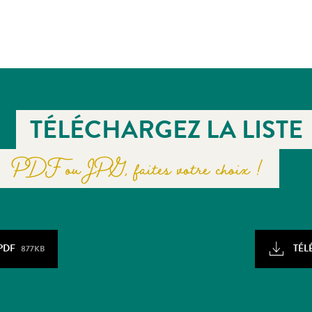
TÉLÉCHARGEZ LA LISTE
PDF ou JPG, faites votre choix !
PDF
TÉL
877KB