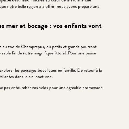
superbe destination nichée au cœur de la Normandie
que notre belle région a à offrir, nous avons préparé une
es mer et bocage : vos enfants vont
ble au zoo de Champrepus, où petits et grands pourront
 sable fin de notre magnifique littoral. Pour une pause
explorer les paysages bucoliques en famille. De retour à la
illantes dans le ciel nocturne.
i ne pas enfourcher vos vélos pour une agréable promenade