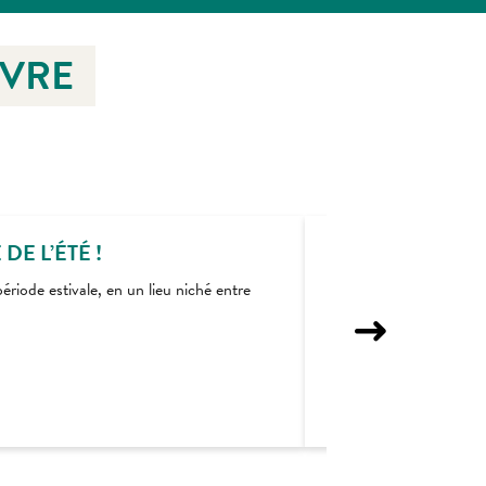
IVRE
E L’ÉTÉ !
ériode estivale, en un lieu niché entre
Plongez dans l’été : 