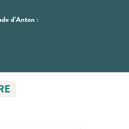
ade d’Anton :
RE