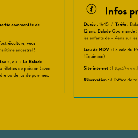
Infos pr
Durée
: 1h45 /
Tarifs
: Bala
 sortie commentée de
12 ans. Balade Gourmande : 
les enfants de – 4ans sur le
’ostréiculture,
vous
Lieu de RDV
: La cale du P
aritime ancestral !
l’Equinoxe)
ton
», ou «
La Balade
Site internet
:
https://www.l
 rillettes de poisson (avec
cidre ou de jus de pommes.
Réservation
: à l’office de 