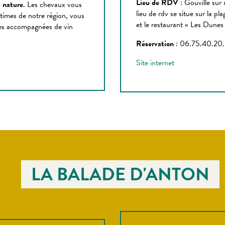
Lieu de RDV
: Gouville sur 
 nature
. Les chevaux vous
lieu de rdv se situe sur la pl
times de notre région, vous
et le restaurant « Les Dunes 
res accompagnées de vin
Réservation
: 06.75.40.20
Site internet
LA BALADE D'ANTON