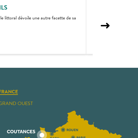
ILS
J’AI TESTÉ
 littoral dévoile une autre facette de sa
À la découverte d’une
FRANCE
GRAND OUEST