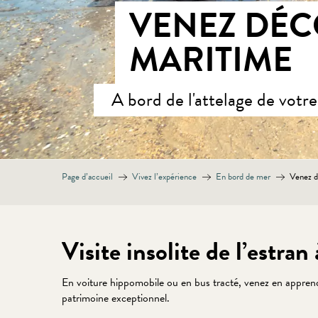
VENEZ DÉC
MARITIME
A bord de l'attelage de votre
Page d’accueil
Vivez l’expérience
En bord de mer
Venez dé
Visite insolite de l’estran
En voiture hippomobile ou en bus tracté, venez en apprendre 
patrimoine exceptionnel.