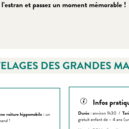
r l’estran et passez un moment mémorable !
 favoris
TELAGES DES GRANDES M
Infos pratiqu
Durée
: environ 1h30 /
Tar
une voiture hippomobile
: un
gratuit enfant de – 4 ans (un
mand !