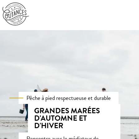
Aller
au
contenu
principal
Pêche à pied respectueuse et durable
GRANDES MARÉES
D'AUTOMNE ET
D'HIVER
Rencontre avec le médiateur de