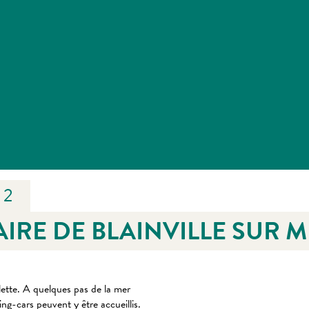
 2
AIRE DE BLAINVILLE SUR 
lette. A quelques pas de la mer
ng-cars peuvent y être accueillis.