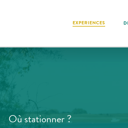
Aller
au
contenu
EXPERIENCES
D
principal
Où stationner ?