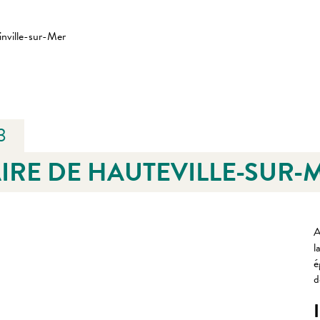
inville-sur-Mer
3
IRE DE HAUTEVILLE-SUR-
A
l
é
d