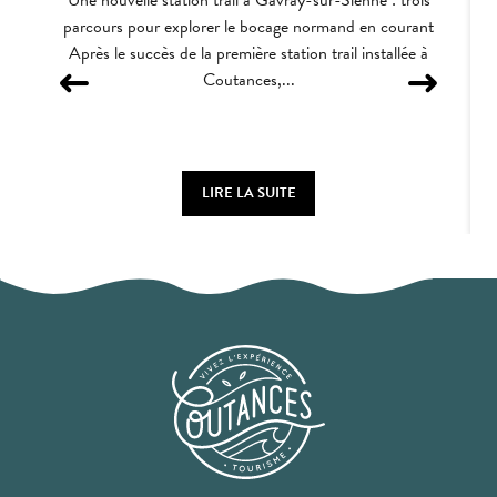
Une nouvelle station trail à Gavray-sur-Sienne : trois
parcours pour explorer le bocage normand en courant
Après le succès de la première station trail installée à
Coutances,...
N
LIRE LA SUITE