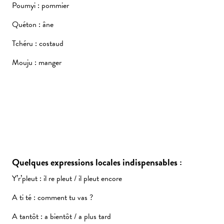
Poumyi : pommier
Quéton : âne
Tchéru : costaud
Mouju : manger
Quelques expressions locales indispensables :
Y’r’pleut : il re pleut / il pleut encore
A ti té : comment tu vas ?
A tantôt : a bientôt / a plus tard