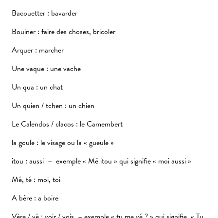
Bacouetter : bavarder
Bouiner : faire des choses, bricoler
Arquer : marcher
Une vaque : une vache
Un qua : un chat
Un quien / tchen : un chien
Le Calendos / clacos : le Camembert
la goule : le visage ou la « gueule »
itou : aussi – exemple « Mé itou » qui signifie « moi aussi »
Mé, té : moi, toi
A bère : a boire
Vère / vé : voir / vois – exemple « tu me vé ? » qui signifie « Tu