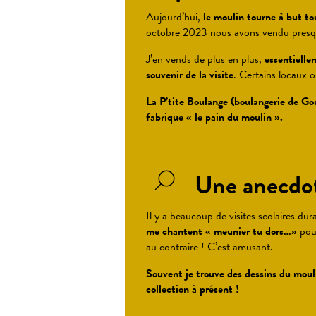
Aujourd’hui,
le moulin tourne à but to
octobre 2023 nous avons vendu presqu
J’en vends de plus en plus,
essentielle
souvenir de la visite
. Certains locaux o
La P’tite Boulange (boulangerie de Gou
fabrique « le pain du moulin ».
Une anecdote
Il y a beaucoup de visites scolaires dur
me chantent « meunier tu dors…»
pour
au contraire ! C’est amusant.
Souvent je trouve des dessins du moulin
collection à présent !