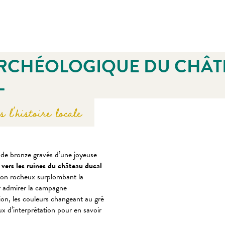
 favoris
ARCHÉOLOGIQUE DU CHÂ
L
l'histoire locale
 de bronze gravés d’une joyeuse
 vers les ruines du château ducal
eron rocheux surplombant la
r admirer la campagne
ion, les couleurs changeant au gré
 d’interprétation pour en savoir