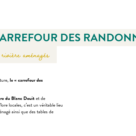
CARREFOUR DES RANDON
rivière aménagés
ature,
le « carrefour des
ière du Blanc Douit
et de
ore locales, c’est un véritable lieu
nagé ainsi que des tables de