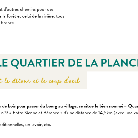
nt d’autres chemins pour des
a forêt et celui de la rivière, tous
n bronze.
LE QUARTIER DE LA PLAN
 le détour et le coup d'oeil
s de bois pour passer du bourg au village, se situe le bien nommé « Quar
née n°9 « Entre Sienne et Bérence » d’une distance de 14,5km (avec une var
itionnelles, un lavoir, etc.