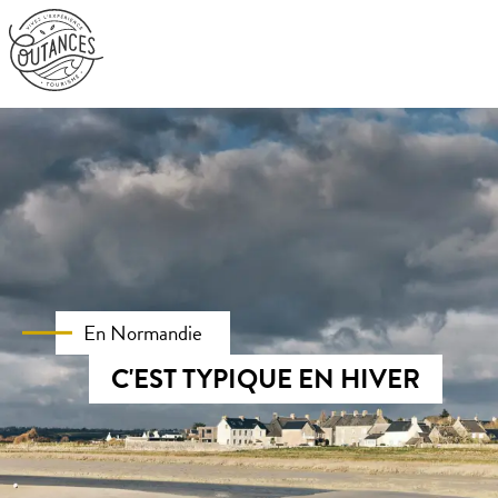
Aller
au
contenu
principal
En Normandie
C'EST TYPIQUE EN HIVER