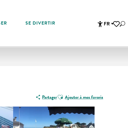
SER
SE DIVERTIR
FR
Rec
Accessibi
Voir les 
Ajouter aux favoris
Partager
Ajouter à mes favoris