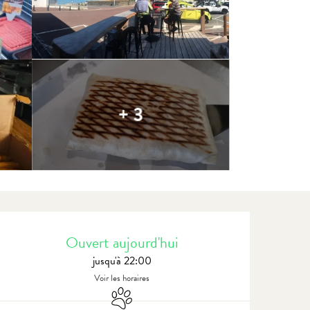
+ 3
Ouverture et coordonnées
Ouvert aujourd'hui
jusqu'à 22:00
Voir les horaires
Animaux acceptés