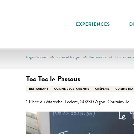
Aller
au
contenu
EXPERIENCES
D
principal
Page d’accueil
Sortez et bougez
Restaurants
Tous les rest
Toc Toc le Passous
RESTAURANT
CUISINE VÉGÉTARIENNE
CRÊPERIE
CUISINE TRA
1 Place du Marechal Leclerc, 50230 Agon-Coutainville