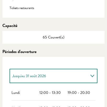
Tickets restaurants
Capacité
65 Couvert(s)
Périodes d'ouverture
Jusqu'au
31 août 2026
Du
1 avril 2026
au
30 juin 2026
Lundi
12:00 - 13:30
19:00 - 20:30
Du
1 septembre 2026
au
31 octobre 2026