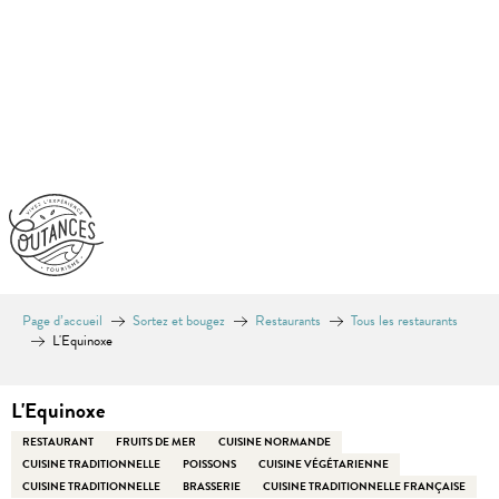
Aller
au
contenu
principal
Page d’accueil
Sortez et bougez
Restaurants
Tous les restaurants
L'Equinoxe
L'Equinoxe
RESTAURANT
FRUITS DE MER
CUISINE NORMANDE
CUISINE TRADITIONNELLE
POISSONS
CUISINE VÉGÉTARIENNE
CUISINE TRADITIONNELLE
BRASSERIE
CUISINE TRADITIONNELLE FRANÇAISE