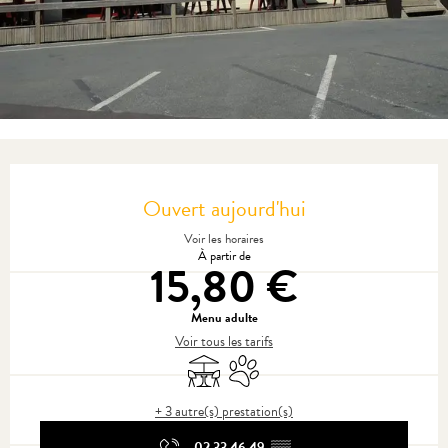
Ouverture et coordonnées
Ouvert aujourd'hui
Voir les horaires
À partir de
15,80 €
Menu adulte
Voir tous les tarifs
Terrasse
Animaux acceptés
+ 3 autre(s) prestation(s)
02 33 46 49
▒▒