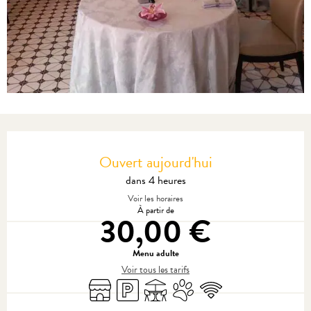
Ouverture et coordonnées
Ouvert aujourd'hui
dans 4 heures
Voir les horaires
À partir de
30,00 €
Menu adulte
Voir tous les tarifs
Boutique
Parking
Terrasse
Animaux acceptés
WiFi