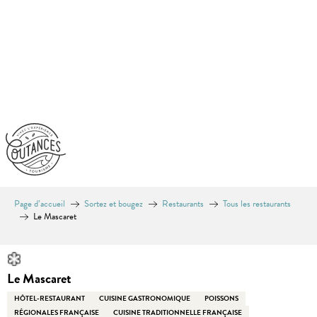
Aller
au
contenu
principal
Page d’accueil
Sortez et bougez
Restaurants
Tous les restaurants
Le Mascaret
Le Mascaret
HÔTEL-RESTAURANT
CUISINE GASTRONOMIQUE
POISSONS
RÉGIONALES FRANÇAISE
CUISINE TRADITIONNELLE FRANÇAISE