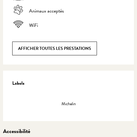
Animaux acceptés
WiFi
AFFICHER TOUTES LES PRESTATIONS
Offres de prestations
Labels
Labels
Michelin
Accessibilité