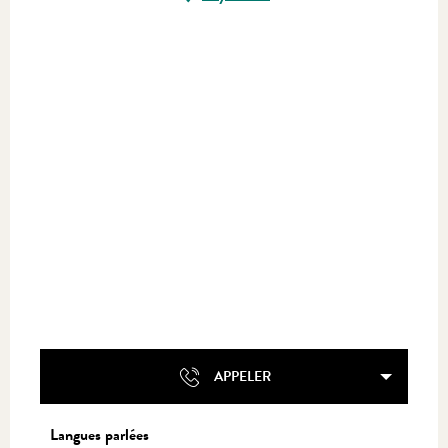
APPELER
Langues parlées
Langues parlées