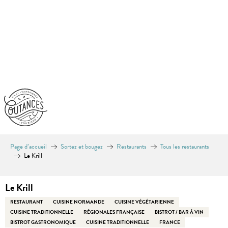
Aller
au
contenu
principal
Page d’accueil
Sortez et bougez
Restaurants
Tous les restaurants
Le Krill
Le Krill
RESTAURANT
CUISINE NORMANDE
CUISINE VÉGÉTARIENNE
CUISINE TRADITIONNELLE
RÉGIONALES FRANÇAISE
BISTROT / BAR À VIN
BISTROT GASTRONOMIQUE
CUISINE TRADITIONNELLE
FRANCE