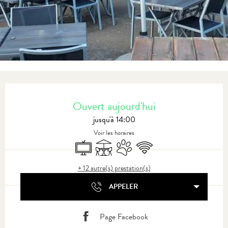
Ouverture et coordonnées
Ouvert aujourd'hui
jusqu'à 14:00
Voir les horaires
Télévision
Terrasse
Animaux acceptés
WiFi
+ 12 autre(s) prestation(s)
APPELER
Page Facebook