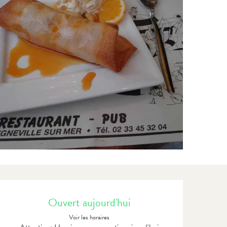
Ouverture et coordonnées
Ouvert aujourd'hui
Voir les horaires