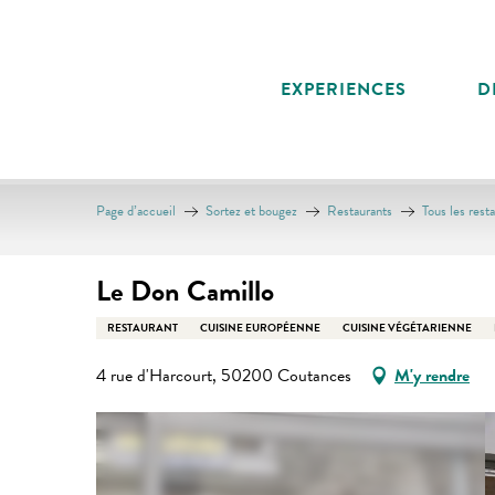
Aller
au
contenu
EXPERIENCES
D
principal
Page d’accueil
Sortez et bougez
Restaurants
Tous les rest
Le Don Camillo
RESTAURANT
CUISINE EUROPÉENNE
CUISINE VÉGÉTARIENNE
4 rue d'Harcourt, 50200 Coutances
M'y rendre