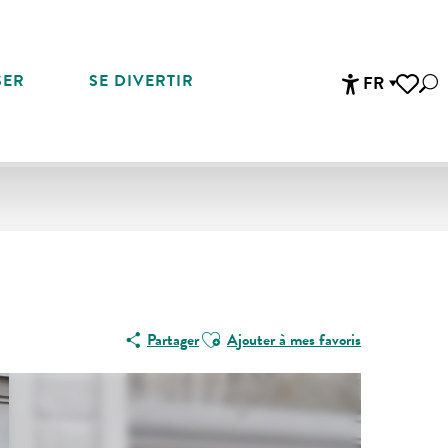
SER
SE DIVERTIR
FR
Rec
Accessibi
Voir les 
Ajouter aux favoris
Partager
Ajouter à mes favoris