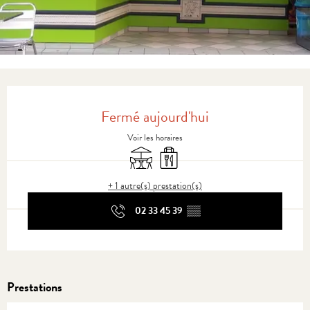
Ouverture et coordonnées
Fermé aujourd'hui
Voir les horaires
Terrasse
Vente à emporter
+ 1 autre(s) prestation(s)
02 33 45 39
▒▒
Prestations