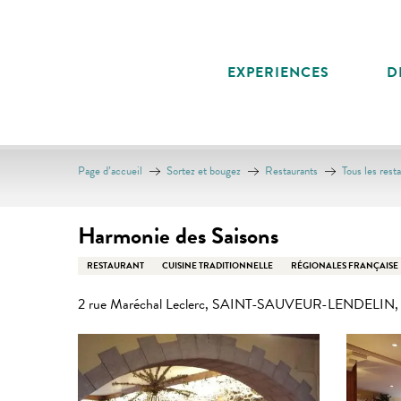
Aller
au
contenu
EXPERIENCES
D
principal
Page d’accueil
Sortez et bougez
Restaurants
Tous les rest
Harmonie des Saisons
RESTAURANT
CUISINE TRADITIONNELLE
RÉGIONALES FRANÇAISE
2 rue Maréchal Leclerc, SAINT-SAUVEUR-LENDELIN, 5