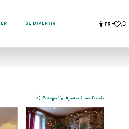
SER
SE DIVERTIR
FR
Rec
Accessibi
Voir les 
Ajouter aux favoris
Partager
Ajouter à mes favoris