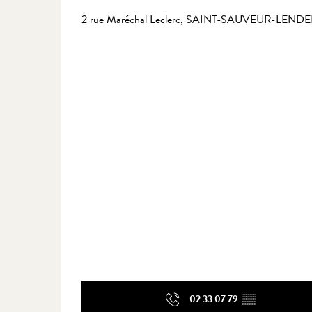
2 rue Maréchal Leclerc, SAINT-SAUVEUR-LENDELI
02 33 07 79
▒▒