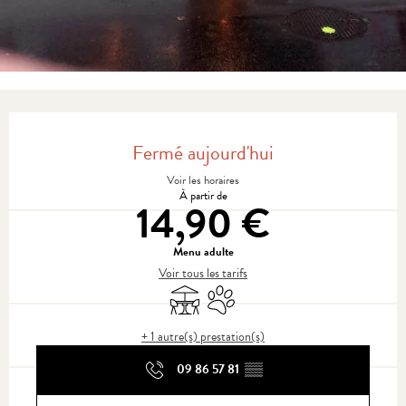
Ouverture et coordonnées
Fermé aujourd'hui
Voir les horaires
À partir de
14,90 €
Menu adulte
Voir tous les tarifs
Terrasse
Animaux acceptés
+ 1 autre(s) prestation(s)
09 86 57 81
▒▒