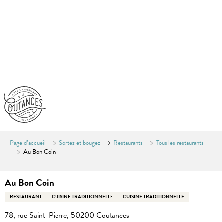
Aller
au
contenu
principal
Page d’accueil
Sortez et bougez
Restaurants
Tous les restaurants
Au Bon Coin
Au Bon Coin
RESTAURANT
CUISINE TRADITIONNELLE
CUISINE TRADITIONNELLE
78, rue Saint-Pierre, 50200 Coutances