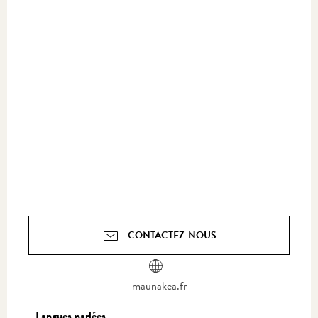
CONTACTEZ-NOUS
maunakea.fr
Langues parlées
Langues parlées