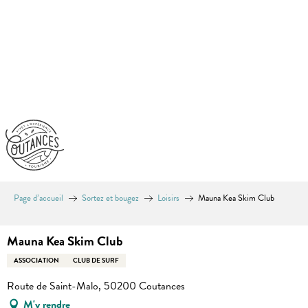
Aller
au
contenu
principal
Page d’accueil
Sortez et bougez
Loisirs
Mauna Kea Skim Club
Mauna Kea Skim Club
ASSOCIATION
CLUB DE SURF
Route de Saint-Malo, 50200 Coutances
M'y rendre