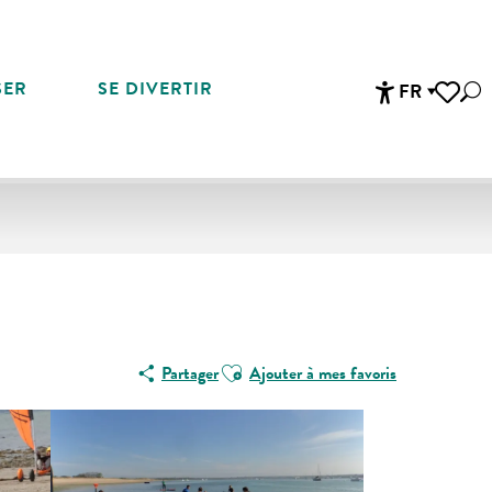
SER
SE DIVERTIR
FR
Rec
Accessibi
Voir les 
Ajouter aux favoris
Partager
Ajouter à mes favoris