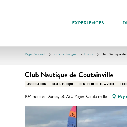
Aller
au
contenu
EXPERIENCES
D
principal
Page d’accueil
Sortez et bougez
Loisirs
Club Nautique de 
Club Nautique de Coutainville
ASSOCIATION
BASE NAUTIQUE
CENTRE DE CHAR À VOILE
ECOL
104 rue des Dunes, 50230 Agon-Coutainville
M'y 