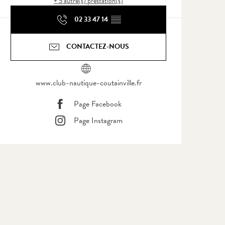
+ 5 autre(s) prestation(s)
02 33 47 14
▒▒
CONTACTEZ-NOUS
www.club-nautique-coutainville.fr
Page Facebook
Page Instagram