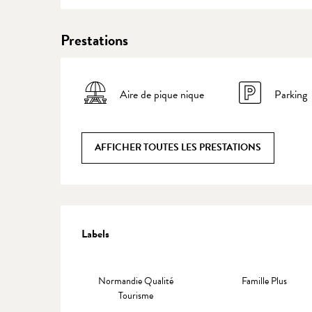
Prestations
Aire de pique nique
Parking
AFFICHER TOUTES LES PRESTATIONS
Offres de prestations
Labels
Labels
Normandie Qualité
Famille Plus
Tourisme