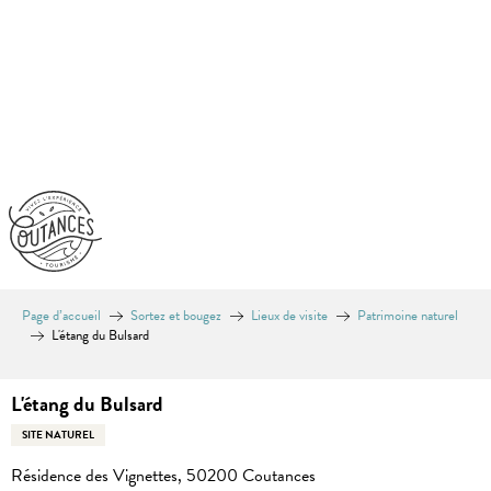
Aller
au
contenu
principal
Page d’accueil
Sortez et bougez
Lieux de visite
Patrimoine naturel
L'étang du Bulsard
L'étang du Bulsard
SITE NATUREL
Résidence des Vignettes, 50200 Coutances