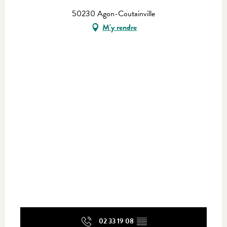
50230 Agon-Coutainville
M'y rendre
02 33 19 08
▒▒