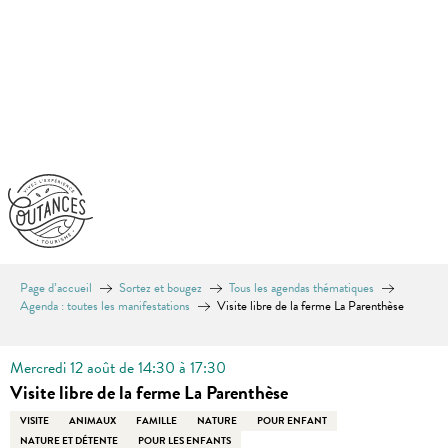
Aller
au
contenu
principal
Page d’accueil
Sortez et bougez
Tous les agendas thématiques
Agenda : toutes les manifestations
Visite libre de la ferme La Parenthèse
Mercredi 12 août de 14:30 à 17:30
Visite libre de la ferme La Parenthèse
VISITE
ANIMAUX
FAMILLE
NATURE
POUR ENFANT
NATURE ET DÉTENTE
POUR LES ENFANTS