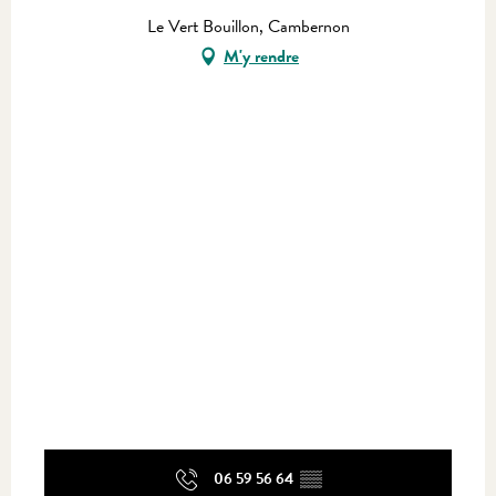
Le Vert Bouillon, Cambernon
M'y rendre
06 59 56 64
▒▒