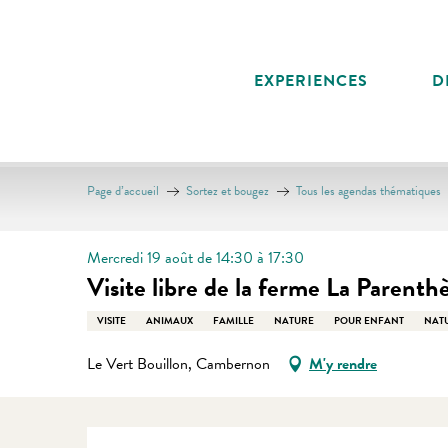
Aller
au
contenu
EXPERIENCES
D
principal
Page d’accueil
Sortez et bougez
Tous les agendas thématiques
Mercredi 19 août de 14:30 à 17:30
Visite libre de la ferme La Parenth
VISITE
ANIMAUX
FAMILLE
NATURE
POUR ENFANT
NATU
Le Vert Bouillon, Cambernon
M'y rendre