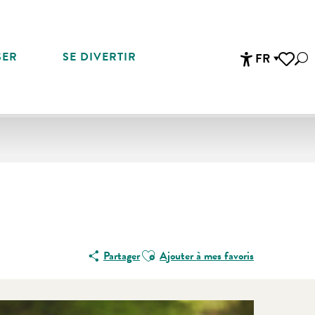
SER
SE DIVERTIR
FR
Rec
Accessibi
Voir les 
Ajouter aux favoris
Partager
Ajouter à mes favoris