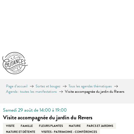
Aller
au
contenu
principal
Page d’accueil
Sortez et bougez
Tous les agendas thématiques
Agenda : toutes les manifestations
Visite accompagnée du jardin du Revers
Samedi 29 août de 14:00 à 19:00
Visite accompagnée du jardin du Revers
VISITE
FAMILLE
FLEURS PLANTES
NATURE
PARCS ET JARDINS
NATURE ET DÉTENTE
VISITES - PATRIMOINE - CONFÉRENCES